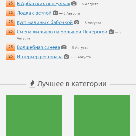
В Арбатских переулках
25
— 5 Августа
Лодка с ветлой
25
— 5 Августа
Куст малины с бабочкой
25
— 5 Августа
Смена жильцов на Большой Печерской
25
— 5
Августа
Волшебная синева
25
— 5 Августа
Интерьер ресторана
25
— 5 Августа
Лучшее в категории