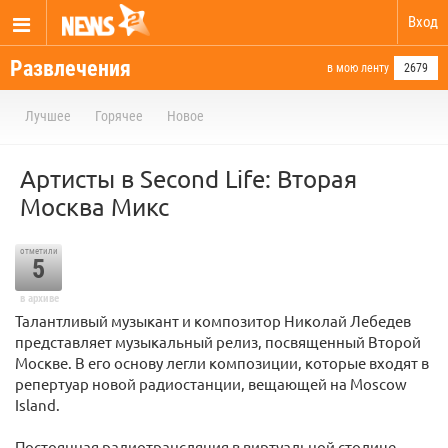
Вход
Развлечения
в мою ленту
2679
Лучшее
Горячее
Новое
Артисты в Second Life: Вторая
Москва Микс
отметили
5
в архиве
Талантливый музыкант и композитор Николай Лебедев
представляет музыкальный релиз, посвященный Второй
Москве. В его основу легли композиции, которые входят в
репертуар новой радиостанции, вещающей на Moscow
Island.
Постоянная радиотрансляция в виртуальной столице