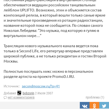
обеспечивается ведущим российским танцевальным
лейблом UPLIFTO. Возможно, этим и объясняется состав
композиций релиза, в который вошли только самые яркие
и значительные произведения из ротации радиостанции,
название которой пока не сообщается. По словам самого
Николая Лебедева: “Это музыка, под которую я гуляю в
виртуальном мире…”
Трансляция нового музыкального канала ведется пока
только в Second Life, его репертуар впервые представлен
широкой публике, а не только резидентам и гостям Второй
Москвы.
Полностью послушать микс можно в персональном
разделе артиста на проекте PromoDJ.RU.
Источник:
secondmoscow.ru/?p=41
Добавил
bobzorin
2 Июля 2007
нет комментариев
проблема (1)