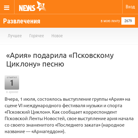
Вход
Развлечения
в мою ленту
2679
Лучшее
Горячее
Новое
«Ария» подарила «Псковскому
Циклону» песню
отметил
1
в архиве
Вчера, 1 июля, состоялось выступление группы «Ария» на
сцене VI международного фестиваля музыки и спорта
«Псковский Циклон». Как сообщает корреспондент
Псковской Ленты Новостей, свое выступление ария начала
со своего знаменитого «Последнего заката» (народное
название — «Армагеддон»).