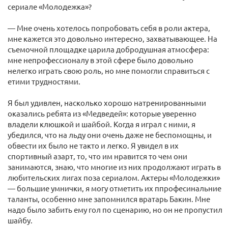
сериале «Молодежка»?
— Мне очень хотелось попробовать себя в роли актера,
мне кажется это довольно интересно, захватывающее. На
съемочной площадке царила добродушная атмосфера:
мне непрофессионалу в этой сфере было довольно
нелегко играть свою роль, но мне помогли справиться с
етими трудностями.
Я был удивлен, насколько хорошо натренированными
оказались ребята из «Медведей»: которые уверенно
владели клюшкой и шайбой. Когда я играл с ними, я
убедился, что на льду они очень даже не беспомощны, и
обвести их было не такто и легко. Я увидел в их
спортивный азарт, то, что им нравится то чем они
занимаются, знаю, что многие из них продолжают играть в
любительских лигах поза сериалом. Актеры «Молодежки»
— большие умнички, я могу отметить их ппрофесинальние
таланты, особенно мне запомнился вратарь Бакин. Мне
надо было забить ему гол по сценарию, но он не пропустил
шайбу.