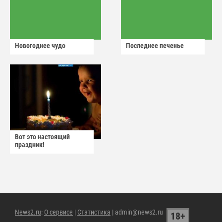
Новогоднее чудо
Последнее печенье
Вот это настоящий
праздник!
News2.ru
:
О сервисе
|
Статистика
| admin@news2.ru
18+