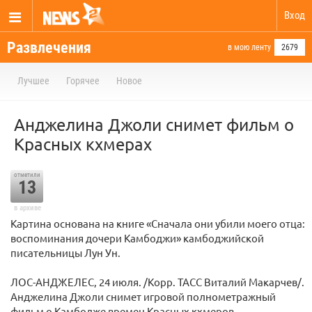
Вход
Развлечения
в мою ленту
2679
Лучшее
Горячее
Новое
Анджелина Джоли снимет фильм о
Красных кхмерах
отметили
13
в архиве
Картина основана на книге «Сначала они убили моего отца:
воспоминания дочери Камбоджи» камбоджийской
писательницы Лун Ун.
ЛОС-АНДЖЕЛЕС, 24 июля. /Корр. ТАСС Виталий Макарчев/.
Анджелина Джоли снимет игровой полнометражный
фильм о Камбодже времен Красных кхмеров.