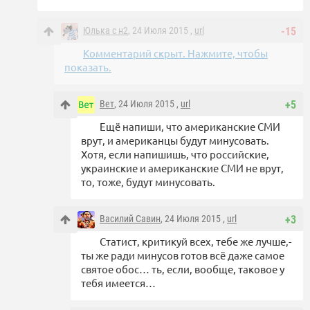
Юлька с н2
, 24 Июля 2015 ,
url
-15
Комментарий скрыт. Нажмите, чтобы
показать.
Вет
, 24 Июля 2015 ,
url
+5
Ещё напиши, что американские СМИ
врут, и американцы будут минусовать.
Хотя, если напишишь, что российские,
украинские и американские СМИ не врут,
то, тоже, будут минусовать.
Василий Савин
, 24 Июля 2015 ,
url
+3
Статист, критикуй всех, тебе же лучше,-
ты же ради минусов готов всё даже самое
святое обос… ть, если, вообще, таковое у
тебя имеется…