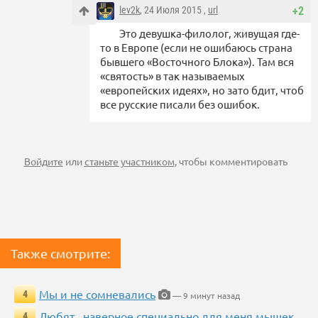
lev2k
, 24 Июля 2015 ,
url
+2
Это девушка-филолог, живущая где-
то в Европе (если не ошибаюсь страна
бывшего «Восточного Блока»). Там вся
«святость» в так называемых
«европейских идеях», но зато бдит, чтоб
все русские писали без ошибок.
Войдите
или
станьте участником
, чтобы комментировать
Также смотрите:
Мы и не сомневались
4
— 9 минут назад
Любят...наверное специально для меня мышек
4