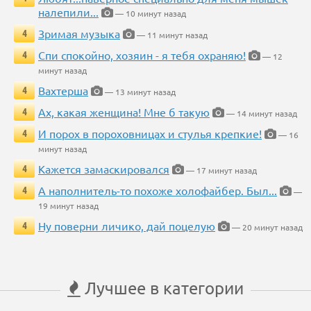
налепили...
— 10 минут назад
Зримая музыка
4
— 11 минут назад
Спи спокойно, хозяин - я тебя охраняю!
4
— 12
минут назад
Вахтерша
4
— 13 минут назад
Ах, какая женщина! Мне б такую
4
— 14 минут назад
И порох в пороховницах и стулья крепкие!
4
— 16
минут назад
Кажется замаскировался
4
— 17 минут назад
А наполнитель-то похоже холофайбер. Был...
4
—
19 минут назад
Ну поверни личико, дай поцелую
4
— 20 минут назад
Лучшее в категории