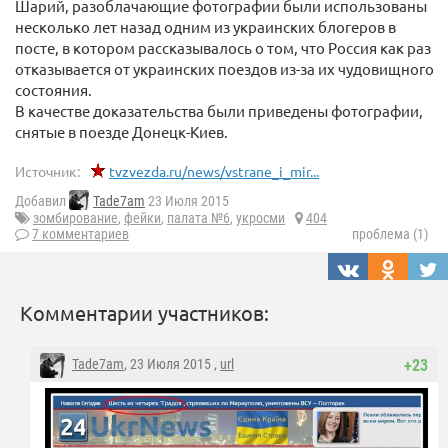
Шарий, разоблачающие фотографии были использованы
несколько лет назад одним из украинских блогеров в
посте, в котором рассказывалось о том, что Россия как раз
отказывается от украинских поездов из-за их чудовищного
состояния.
В качестве доказательства были приведены фотографии,
снятые в поезде Донецк-Киев.
Источник:
tvzvezda.ru/news/vstrane_i_mir...
Добавил
Tade7am
23 Июля 2015
зомбирование
,
фейки
,
палата №6
,
укросми
404
7 комментариев
проблема (1)
Комментарии участников:
Tade7am
, 23 Июля 2015 ,
url
+23