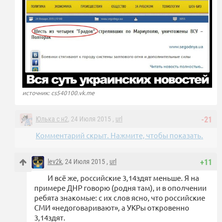
источник: cs540100.vk.me
Юлька с н2
, 24 Июля 2015 ,
url
-21
Комментарий скрыт. Нажмите, чтобы показать.
lev2k
, 24 Июля 2015 ,
url
+11
И всё же, российские 3,14здят меньше. Я на
примере ДНР говорю (родня там), и в ополчении
ребята знакомые: с их слов ясно, что российские
СМИ «недоговаривают», а УКРы откровенно
3,14здят.