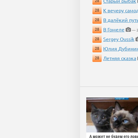
Старый рыбак
28
К вечеру само
28
В далёкий пут
28
В Гомеле
28
— 2
Sergey Oussik
28
Юлия Дубини
28
Летняя сказка
28
А может не будем его лов