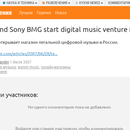
НАУКА И ТЕХНИКА
РАЗВЛЕЧЕНИЯ
КУХНЯ NEWS2
КОММЕНТАРИ
ения
Лучшее
Горячее
Новое
nd Sony BMG start digital music venture 
открывает магазин легальной цифровой музыки в России.
ht.com/articles/2007/06/28/te...
ander
1 Июля 2007
ая музыка
,
warner music
,
онлайн-магазины
риев
и участников:
Ни одного комментария пока не добавлено
Войдите
или
станьте участником
, чтобы комментировать