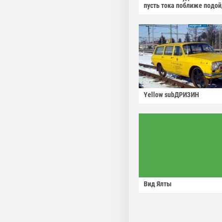
пусть тока поближе подо
Yellow subДРИЗИН
Вид Ялты