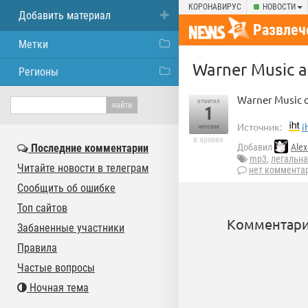
КОРОНАВИРУС
НОВОСТИ
Добавить материал
Развлеч
Метки
Warner Music a
Регионы
Warner Music 
отметил
1
Источник:
i
человек
в архиве
Последние комментарии
Добавил
Alex
mp3
,
легальн
Читайте новости в телеграм
нет коммента
Сообщить об ошибке
Топ сайтов
Комментари
Забаненные участники
Правила
Частые вопросы
Ночная тема