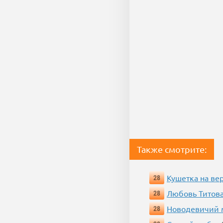
Также смотрите:
Кушетка на ве
28
Любовь Титова
28
Новодевичий м
28