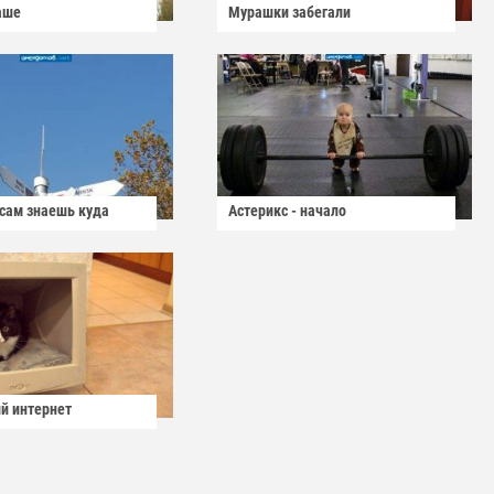
аше
Мурашки забегали
 сам знаешь куда
Астерикс - начало
й интернет