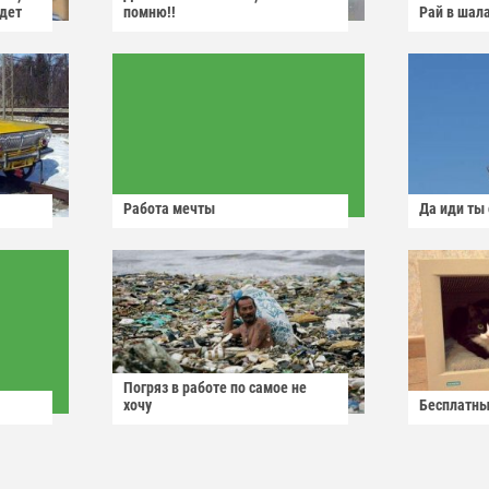
йдет
помню!!
Рай в шал
Работа мечты
Да иди ты
Погряз в работе по самое не
хочу
Бесплатны