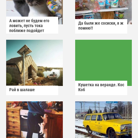
А может не будем его
Да были же сосиски, я ж
ловить, пусть тока
помню!!
поближе подойдет
Кушетка на веранде. Кос
Рай в шалаше
Коб