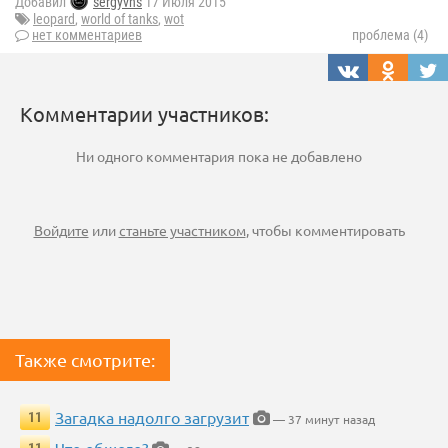
Добавил
sergyvhs
17 Июля 2015
leopard
,
world of tanks
,
wot
нет комментариев
проблема (4)
Комментарии участников:
Ни одного комментария пока не добавлено
Войдите
или
станьте участником
, чтобы комментировать
Также смотрите:
Загадка надолго загрузит
11
— 37 минут назад