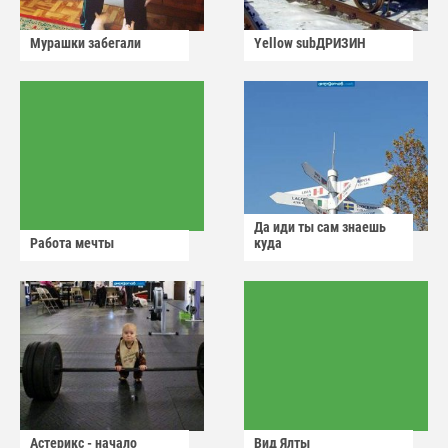
Мурашки забегали
Yellow subДРИЗИН
Да иди ты сам знаешь
Работа мечты
куда
Астерикс - начало
Вид Ялты