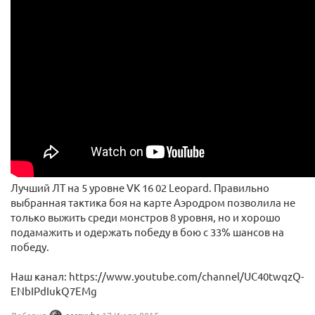
Лучший ЛТ на 5 уровне VK 16 02 Leopard. Правильно
выбранная тактика боя на карте Аэродром позволила не
только выжить среди монстров 8 уровня, но и хорошо
подамажить и одержать победу в бою с 33% шансов на
победу.
Наш канал: https://www.youtube.com/channel/UC40twqzQ-
ENbIPdIukQ7EMg