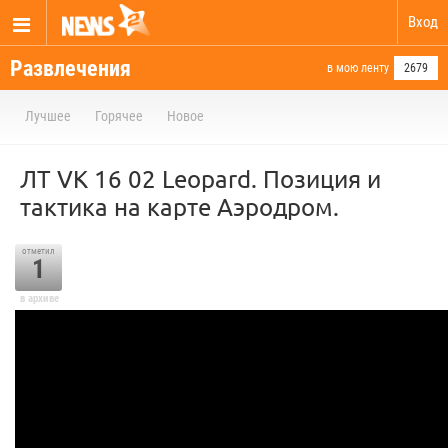
Вход
Развлечения
в мою ленту
2679
Лучшее
Горячее
Новое
ЛТ VK 16 02 Leopard. Позиция и
тактика на карте Аэродром.
отметил
1
в архиве