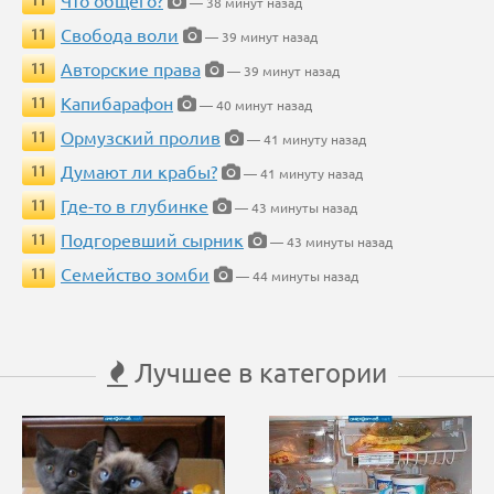
Что общего?
11
— 38 минут назад
Свобода воли
11
— 39 минут назад
Авторские права
11
— 39 минут назад
Капибарафон
11
— 40 минут назад
Ормузский пролив
11
— 41 минуту назад
Думают ли крабы?
11
— 41 минуту назад
Где-то в глубинке
11
— 43 минуты назад
Подгоревший сырник
11
— 43 минуты назад
Семейство зомби
11
— 44 минуты назад
Лучшее в категории