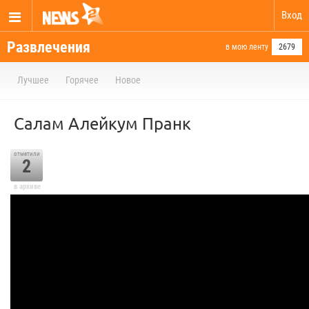
Вход
Развлечения
в мою ленту
2679
Лучшее
Горячее
Новое
Салам Алейкум Пранк
отметили
2
в архиве