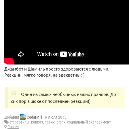
Джамбот и Шамиль просто здороваются с людьми.
Реакции, мягко говоря, не адекватны :(
Один из самых необычных наших пранков. До
сих пор в шоке от последней реакции))
Добавил
CedarMill
16 Июля 2015
стереотипы
,
кавказ
,
пранк
,
prank
,
социальный эксперимент
Россия