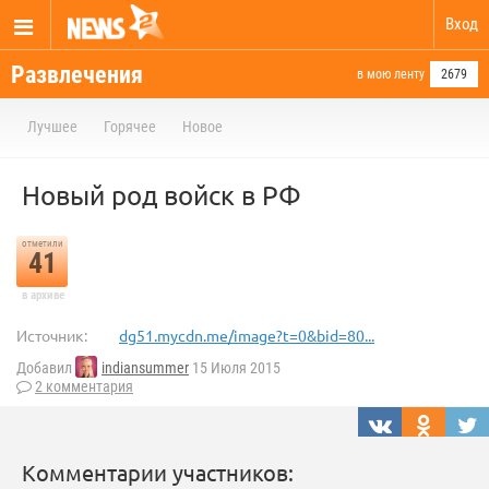
Вход
Развлечения
в мою ленту
2679
Лучшее
Горячее
Новое
Новый род войск в РФ
отметили
41
в архиве
Источник:
dg51.mycdn.me/image?t=0&bid=80...
Добавил
indiansummer
15 Июля 2015
2 комментария
Комментарии участников: