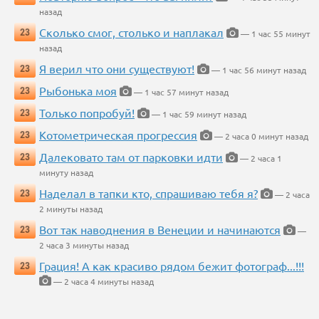
назад
Сколько смог, столько и наплакал
23
— 1 час 55 минут
назад
Я верил что они существуют!
23
— 1 час 56 минут назад
Рыбонька моя
23
— 1 час 57 минут назад
Только попробуй!
23
— 1 час 59 минут назад
Котометрическая прогрессия
23
— 2 часа 0 минут назад
Далековато там от парковки идти
23
— 2 часа 1
минуту назад
Наделал в тапки кто, спрашиваю тебя я?
23
— 2 часа
2 минуты назад
Вот так наводнения в Венеции и начинаются
23
—
2 часа 3 минуты назад
Грация! А как красиво рядом бежит фотограф...!!!
23
— 2 часа 4 минуты назад