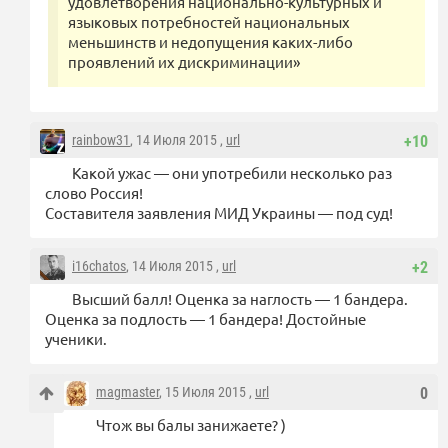
удовлетворения национально-культурных и
языковых потребностей национальных
меньшинств и недопущения каких-либо
проявлений их дискриминации»
rainbow31
, 14 Июля 2015 ,
url
+10
Какой ужас — они употребили несколько раз
слово Россия!
Составителя заявления МИД Украины — под суд!
i16chatos
, 14 Июля 2015 ,
url
+2
Высший балл! Оценка за наглость — 1 бандера.
Оценка за подлость — 1 бандера! Достойные
ученики.
magmaster
, 15 Июля 2015 ,
url
0
Чтож вы балы занижаете? )