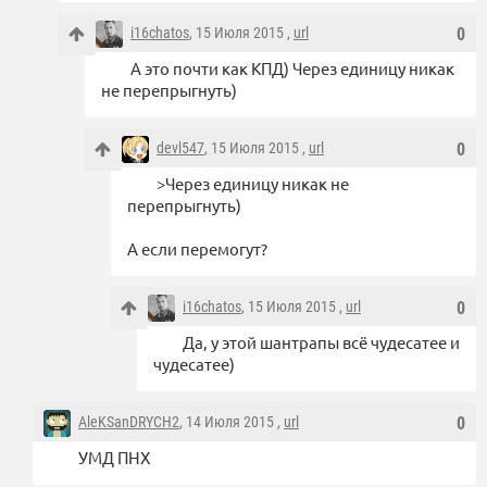
i16chatos
, 15 Июля 2015 ,
url
0
А это почти как КПД) Через единицу никак
не перепрыгнуть)
devl547
, 15 Июля 2015 ,
url
0
>Через единицу никак не
перепрыгнуть)
А если перемогут?
i16chatos
, 15 Июля 2015 ,
url
0
Да, у этой шантрапы всё чудесатее и
чудесатее)
AleKSanDRYCH2
, 14 Июля 2015 ,
url
0
УМД ПНХ