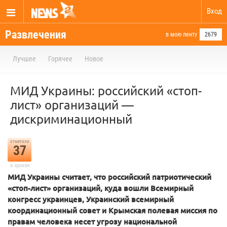
Вход
Развлечения
в мою ленту
2679
Лучшее
Горячее
Новое
МИД Украины: российский «стоп-
лист» организаций —
дискриминационный
отметили
37
в архиве
МИД Украины считает, что российский патриотический
«стоп-лист» организаций, куда вошли Всемирный
конгресс украинцев, Украинский всемирный
координационный совет и Крымская полевая миссия по
правам человека несет угрозу национальной