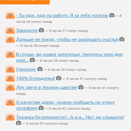
- Ты иди, иди на работу. Я за тебя посплю
22
— 8
часов 36 минут назад
Завалили
22
— 8 часов 37 минут назад
Дальше не поеду, чтобы не разрушать счастья
23
— 8 часов 38 минут назад
В глуши, во мраке заточенья, тянулись тихо дни
23
мои...
— 8 часов 38 минут назад
Маджонг
22
— 8 часов 39 минут назад
100% блондинка!
22
— 8 часов 41 минуту назад
Луч света в темном царстве
22
— 8 часов 41 минуту
назад
О качестве дорог, можно сообщить по этому
22
телефону
— 8 часов 42 минуты назад
Техника безопасности?.. А-а-а... Нет, не слышали!
22
— 8 часов 43 минуты назад