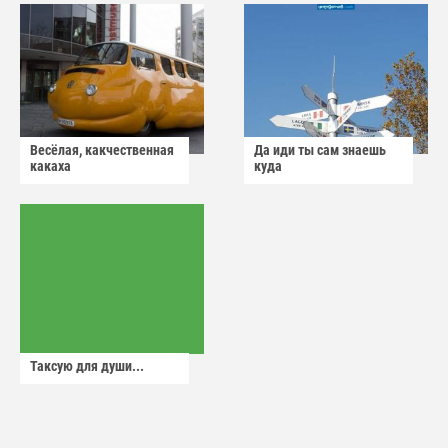
Весёлая, какчественная
Да иди ты сам знаешь
какаха
куда
Таксую для души...