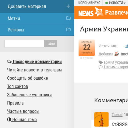
КОРОНАВИРУС
НОВОСТИ
Добавить материал
Развлеч
Метки
Армия Украины
Регионы
отметили
22
Источник:
s
человека
Добавил
tmet
в архиве
Последние комментарии
армия украин
1 комментари
Читайте новости в телеграм
Сообщить об ошибке
Топ сайтов
Забаненные участники
Комментари
Правила
Частые вопросы
Tiseon
, 1
Ночная тема
СтЯЯЯЯ