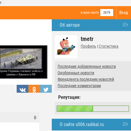
И
Вход
в мою ленту
2679
Об авторе
tmetr
Профиль
|
Статистика
Последние добавленные новости
Одобренные новости
Френдлента последних новостей
Последние комментарии
Репутация:
0
О сайте s006.radikal.ru