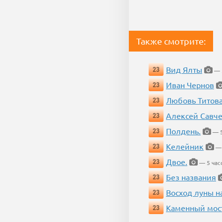
Также смотрите:
Вид Ялты
23
— 5
Иван Чернов
23
Любовь Титов
23
Алексей Савч
23
Полдень.
23
— 5
Келейник
23
— 
Двое.
23
— 5 час
Без названия
23
Восход луны н
23
Каменный мос
23