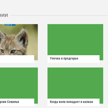
рии
Улочка в предгорье
рсия Севилья
Когда волк попадает в капкан