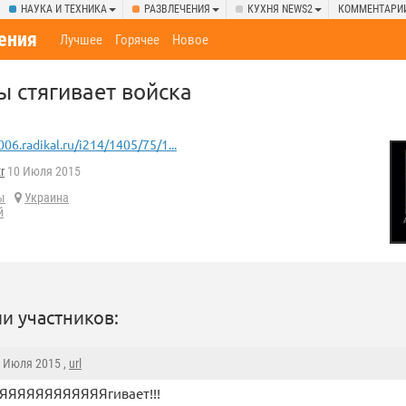
НАУКА И ТЕХНИКА
РАЗВЛЕЧЕНИЯ
КУХНЯ NEWS2
КОММЕНТАРИ
ения
Лучшее
Горячее
Новое
 стягивает войска
006.radikal.ru/i214/1405/75/1...
r
10 Июля 2015
ы
Украина
й
и участников:
0 Июля 2015 ,
url
ЯЯЯЯЯЯЯЯЯЯЯЯгивает!!!