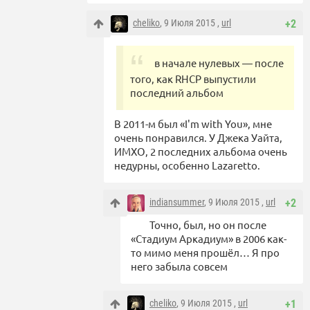
cheliko
, 9 Июля 2015 ,
url
+2
в начале нулевых — после
того, как RHCP выпустили
последний альбом
В 2011-м был «I'm with You», мне
очень понравился. У Джека Уайта,
ИМХО, 2 последних альбома очень
недурны, особенно Lazaretto.
indiansummer
, 9 Июля 2015 ,
url
+2
Точно, был, но он после
«Стадиум Аркадиум» в 2006 как-
то мимо меня прошёл… Я про
него забыла совсем
cheliko
, 9 Июля 2015 ,
url
+1