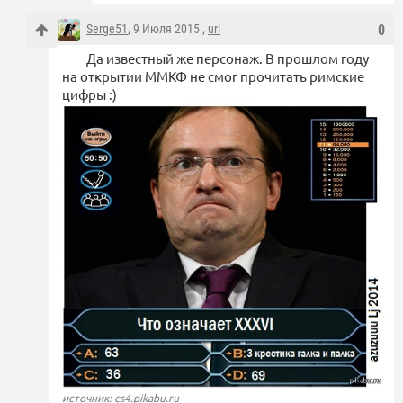
Serge51
, 9 Июля 2015 ,
url
0
Да известный же персонаж. В прошлом году
на открытии ММКФ не смог прочитать римские
цифры :)
источник: cs4.pikabu.ru