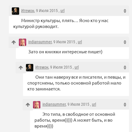
Игемон
, 9 Июля 2015 ,
url
0
Министр культуры, плять… Ясно кто у нас
культурой руководит.
indiansummer
, 9 Июля 2015 ,
url
0
Зато он книжки интересные пишет)
Игемон
, 9 Июля 2015 ,
url
0
Они там наверху все и писатели, и певцы, и
спортсмены, только основной работой мало
кто занимается.
indiansummer
, 9 Июля 2015 ,
url
0
Это типа, в свободное от основной
работы, время))))) А может быть, и во
время))))