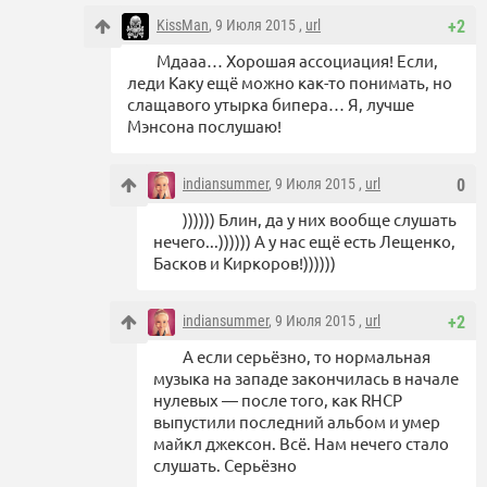
KissMan
, 9 Июля 2015 ,
url
+2
Мдааа… Хорошая ассоциация! Если,
леди Каку ещё можно как-то понимать, но
слащавого утырка бипера… Я, лучше
Мэнсона послушаю!
indiansummer
, 9 Июля 2015 ,
url
0
)))))) Блин, да у них вообще слушать
нечего...)))))) А у нас ещё есть Лещенко,
Басков и Киркоров!))))))
indiansummer
, 9 Июля 2015 ,
url
+2
А если серьёзно, то нормальная
музыка на западе закончилась в начале
нулевых — после того, как RHCP
выпустили последний альбом и умер
майкл джексон. Всё. Нам нечего стало
слушать. Серьёзно