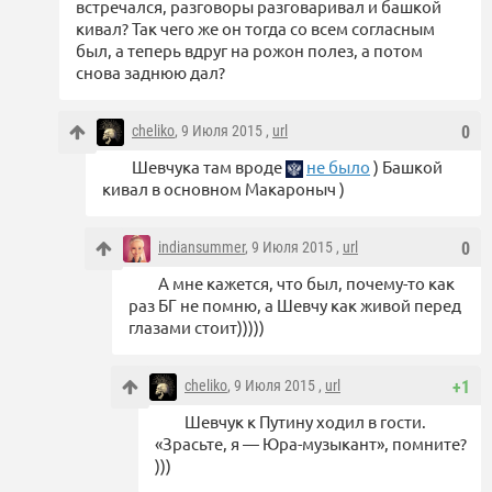
встречался, разговоры разговаривал и башкой
кивал? Так чего же он тогда со всем согласным
был, а теперь вдруг на рожон полез, а потом
снова заднюю дал?
cheliko
, 9 Июля 2015 ,
url
0
Шевчука там вроде
не было
) Башкой
кивал в основном Макароныч )
indiansummer
, 9 Июля 2015 ,
url
0
А мне кажется, что был, почему-то как
раз БГ не помню, а Шевчу как живой перед
глазами стоит)))))
cheliko
, 9 Июля 2015 ,
url
+1
Шевчук к Путину ходил в гости.
«Зрасьте, я — Юра-музыкант», помните?
)))