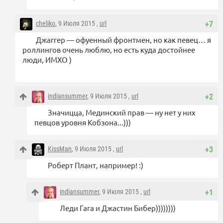
cheliko
, 9 Июля 2015 ,
url
+7
Джаггер — офуенный фронтмен, но как певец… я
роллингов очень люблю, но есть куда достойнее
люди, ИМХО )
indiansummer
, 9 Июля 2015 ,
url
+2
Значицца, Мединский прав — ну нет у них
певцов уровня Кобзона...)))
KissMan
, 9 Июля 2015 ,
url
+3
Роберт Плант, например! :)
indiansummer
, 9 Июля 2015 ,
url
+1
Леди Гага и Джастин Бибер))))))))