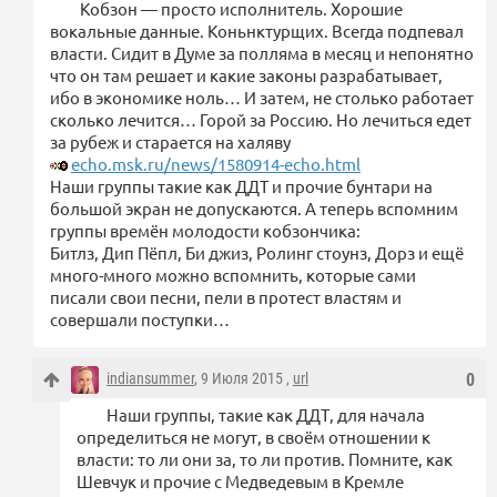
Кобзон — просто исполнитель. Хорошие
вокальные данные. Коньнктурщих. Всегда подпевал
власти. Сидит в Думе за полляма в месяц и непонятно
что он там решает и какие законы разрабатывает,
ибо в экономике ноль… И затем, не столько работает
сколько лечится… Горой за Россию. Но лечиться едет
за рубеж и старается на халяву
echo.msk.ru/news/1580914-echo.html
Наши группы такие как ДДТ и прочие бунтари на
большой экран не допускаются. А теперь вспомним
группы времён молодости кобзончика:
Битлз, Дип Пёпл, Би джиз, Ролинг стоунз, Дорз и ещё
много-много можно вспомнить, которые сами
писали свои песни, пели в протест властям и
совершали поступки…
indiansummer
, 9 Июля 2015 ,
url
0
Наши группы, такие как ДДТ, для начала
определиться не могут, в своём отношении к
власти: то ли они за, то ли против. Помните, как
Шевчук и прочие с Медведевым в Кремле