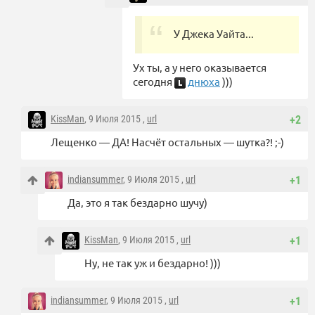
У Джека Уайта...
Ух ты, а у него оказывается
сегодня
днюха
)))
KissMan
, 9 Июля 2015 ,
url
+2
Лещенко — ДА! Насчёт остальных — шутка?! ;-)
indiansummer
, 9 Июля 2015 ,
url
+1
Да, это я так бездарно шучу)
KissMan
, 9 Июля 2015 ,
url
+1
Ну, не так уж и бездарно! )))
indiansummer
, 9 Июля 2015 ,
url
+1