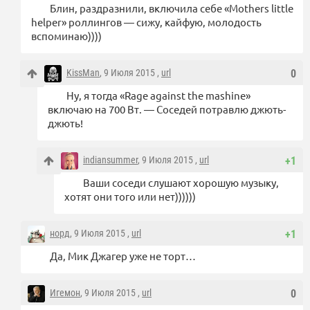
Блин, раздразнили, включила себе «Mothers little
helper» роллингов — сижу, кайфую, молодость
вспоминаю))))
KissMan
, 9 Июля 2015 ,
url
0
Ну, я тогда «Rage against the mashine»
включаю на 700 Вт. — Соседей потравлю джють-
джють!
indiansummer
, 9 Июля 2015 ,
url
+1
Ваши соседи слушают хорошую музыку,
хотят они того или нет))))))
норд
, 9 Июля 2015 ,
url
+1
Да, Мик Джагер уже не торт…
Игемон
, 9 Июля 2015 ,
url
0