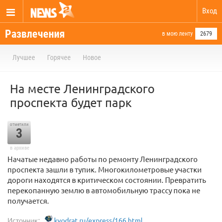
Вход
Развлечения
в мою ленту
2679
Лучшее
Горячее
Новое
На месте Ленинградского
проспекта будет парк
отметили
3
в архиве
Начатые недавно работы по ремонту Ленинградского
проспекта зашли в тупик. Многокилометровые участки
дороги находятся в критическом состоянии. Превратить
перекопанную землю в автомобильную трассу пока не
получается.
Источник:
kvodrat.ru/express/166.html