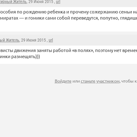
ирный Житель
, 29 Июня 2015 ,
url
особия по рождению ребенка и прочему сожержанию семьи нач
миратах — и гомики сами собой переведутся, попутно, глядишь
ый Житель
, 29 Июня 2015 ,
url
висты движения заняты работой «в полях», поэтому нет времен
инки размещять)))
Войдите
или
станьте участником
, чтобы