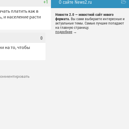
+1
О сайте News2.ru
ать платить как в
Новости 2.0 — новостной сайт нового
, и население расти
формата.
Вы сами выбираете интересные и
актуальные темы. Самые лучшие попадают
на главную страницу.
подробнее
→
0
и на то, чтобы
 комментировать