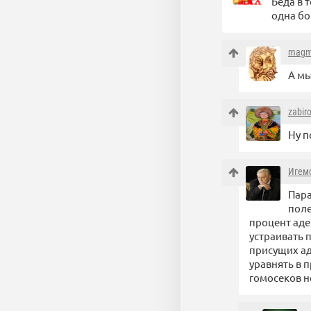
Беда в 
одна бо
magm
А мы
zabir
Ну п
Игем
Пара
поле
процент аде
устраивать 
присущих а
уравнять в 
гомосеков н