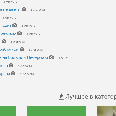
— 5 Августа
евые цветы
— 5 Августа
 5 Августа
 гудит
— 5 Августа
ереулках
— 5 Августа
й
— 5 Августа
 бабочкой
— 5 Августа
в на Большой Печерской
— 5 Августа
нева
— 5 Августа
орана
— 5 Августа
Лучшее в катего