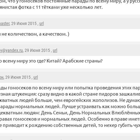
том, что у гомосеков постоянные парады по всему миру, а у русс
янистая фотка с 11 тётками уже несколько лет.
aster
, 29 Июня 2015 ,
url
 не количеством, а качеством. )
ov@yandex.ru
, 29 Июня 2015 ,
url
о всему миру это где? Китай? Арабские страны?
он
, 29 Июня 2015 ,
url
ды гомосеков по всему миру или попытка проведения этих па
зная штукенция: сразу видно в какой стране пидоров зашкалива
кватных людей больше, чем еврогейских жополизов. Не думаю,
парады нормальных людей. Лучше устраивать как можно боль
декватным людям: День Семьи, День Нормальных Влюблённых
правах гомосеков и нормальных людей. Особенно в праве имет
е приводит к рождению собственных детей, то нехер губить чу