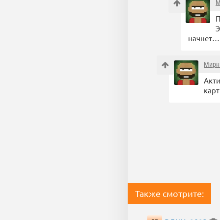
М
П
Э
начнет…
Мирн
Акти
карт
Также смотрите: