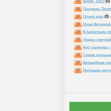
ВДНХ, 2023
25
Полдень. Пол
25
Отчий дом
25
—
Илья Великий
25
В Арбатских п
25
Лодка с ветло
25
Куст малины с
25
Смена жильцо
25
Волшебная си
25
Интерьер рест
25