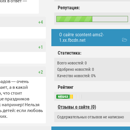
ких в ответ —
Репутация:
+4
О сайте scontent-ams2-
1.xx.fbcdn.net
+1
Статистика:
Всего новостей: 0
Одобрено новостей: 0
+2
Качество новостей: 0%
радов — очень
ет, а в какой
Рейтинг
 что стоит
ше праздников
 например! Нельзя
Отзывы о сайте (0)
ь детей: если любовь
жих.
Содержательных отзывов не написано