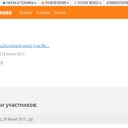
НАУКА И ТЕХНИКА
РАЗВЛЕЧЕНИЯ
КУХНЯ NEWS2
КОММЕНТАРИ
ения
Лучшее
Горячее
Новое
s://scontent-ams2-1.xx.fbc...
l
28 Июня 2015
ев
и участников:
r
, 29 Июня 2015 ,
url