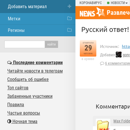
КОРОНАВИРУС
НОВОСТИ
Добавить материал
Развлеч
Метки
Русский ответ!
Регионы
отметили
29
Источник:
http
человек
Добавил
gorv
в архиве
Последние комментарии
6 комментари
Читайте новости в телеграм
Сообщить об ошибке
Топ сайтов
Забаненные участники
Правила
Комментари
Частые вопросы
Ночная тема
Max Folde