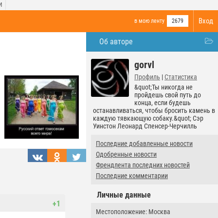
И
Вход
в мою ленту
2679
Об авторе
gorvl
Профиль
|
Статистика
&quot;Ты никогда не
пройдешь свой путь до
конца, если будешь
останавливаться, чтобы бросить камень в
каждую тявкающую собаку.&quot; Сэр
Уинстон Леонард Спенсер-Черчилль
Последние добавленные новости
Одобренные новости
Френдлента последних новостей
Последние комментарии
Личные данные
+1
Местоположение: Москва