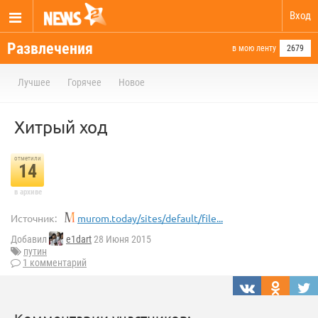
Вход
Развлечения
в мою ленту
2679
Лучшее
Горячее
Новое
Хитрый ход
отметили
14
в архиве
Источник:
murom.today/sites/default/file...
Добавил
e1dart
28 Июня 2015
путин
1 комментарий