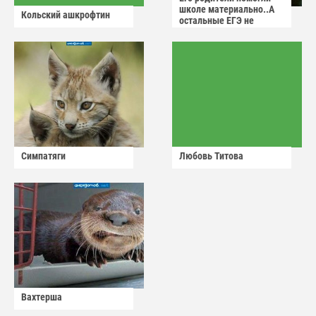
школе материально..А
Кольский ашкрофтин
остальные ЕГЭ не
сдадут
Симпатяги
Любовь Титова
Вахтерша