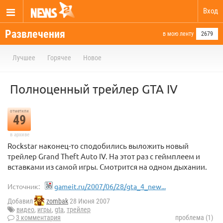
Вход
Развлечения
в мою ленту
2679
Лучшее
Горячее
Новое
Полноценный трейлер GTA IV
отметили
49
в архиве
Rockstar наконец-то сподобились выложить новый
трейлер Grand Theft Auto IV. На этот раз с геймплеем и
вставками из самой игры. Смотрится на одном дыхании.
Источник:
gameit.ru/2007/06/28/gta_4_new...
Добавил
zombak
28 Июня 2007
видео
,
игры
,
gta
,
трейлер
3 комментария
проблема (1)