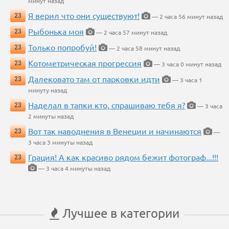
минут назад
Я верил что они существуют!
23
— 2 часа 56 минут назад
Рыбонька моя
23
— 2 часа 57 минут назад
Только попробуй!
23
— 2 часа 58 минут назад
Котометрическая прогрессия
23
— 3 часа 0 минут назад
Далековато там от парковки идти
23
— 3 часа 1
минуту назад
Наделал в тапки кто, спрашиваю тебя я?
23
— 3 часа
2 минуты назад
Вот так наводнения в Венеции и начинаются
23
—
3 часа 3 минуты назад
Грация! А как красиво рядом бежит фотограф...!!!
23
— 3 часа 4 минуты назад
Лучшее в категории