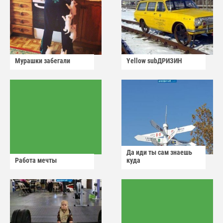
Мурашки забегали
Yellow subДРИЗИН
Да иди ты сам знаешь
Работа мечты
куда