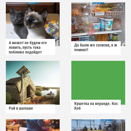
А может не будем его
Да были же сосиски, я ж
ловить, пусть тока
помню!!
поближе подойдет
Кушетка на веранде. Кос
Рай в шалаше
Коб