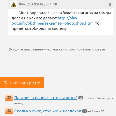
shok
, 25 Августа 2007 ,
url
0
Мне понравилось, если будет такая игра на самом
деле а не как все делают:
http://play-
bot.info/obshhee/ea-games-i-photoshop.html
, то
придёться обновлять систему
Войдите
или
станьте участником
, чтобы комментировать
Также смотрите:
Повторяю вопрос - что вы пили?
23
— 2 часа 54 минуты
назад
Сколько смог, столько и наплакал
23
— 2 часа 55