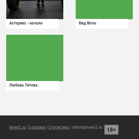
Астерикс - начало
Вид Ялты
Любовь Титова.
News2.ru
:
О сервисе
|
Статистика
| admin@news2.ru
18+