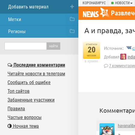
КОРОНАВИРУС
НОВОСТИ
Добавить материал
Развлеч
Метки
А и правда, за
Регионы
отметили
20
Источник:
c
человек
Добавил
ind
в архиве
Последние комментарии
7 комментари
Читайте новости в телеграм
Сообщить об ошибке
Топ сайтов
Забаненные участники
Правила
Комментари
Частые вопросы
Ночная тема
havanalib