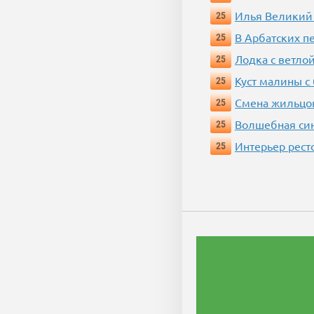
Илья Великий
25
В Арбатских п
25
Лодка с ветло
25
Куст малины с
25
Смена жильцо
25
Волшебная си
25
Интерьер рест
25