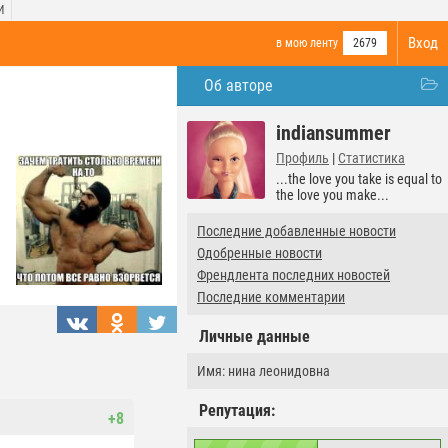
И
Вход
в мою ленту
2679
Об авторе
indiansummer
Профиль
|
Статистика
...the love you take is equal to
the love you make...
Последние добавленные новости
Одобренные новости
Френдлента последних новостей
Последние комментарии
Личные данные
Имя: нина леонидовна
Репутация:
+8