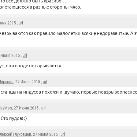
что все должно быть красиво…
злетающееся в разные стороны мясо.
Июня 2015 ,
url
 взрываются как правило малолетки всякие недоразвитые. А э
6 Июня 2015 ,
url
ус, они вроде не взрываются
hipsone
, 27 Июня 2015 ,
url
станцы на индусов похожи и, думаю, первые повзрывоопаснее
issMan
, 27 Июня 2015 ,
url
 Сто пудов! :)
лексей Глуховцев
, 27 Июня 2015 ,
url