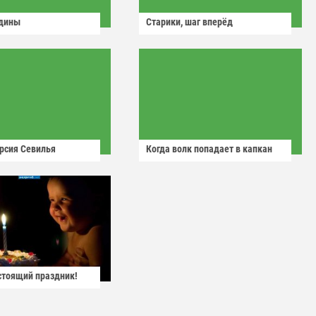
одины
Старики, шаг вперёд
рсия Севилья
Когда волк попадает в капкан
астоящий праздник!