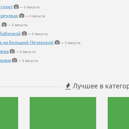
 гудит
— 5 Августа
ереулках
— 5 Августа
й
— 5 Августа
 бабочкой
— 5 Августа
в на Большой Печерской
— 5 Августа
нева
— 5 Августа
орана
— 5 Августа
Лучшее в катего