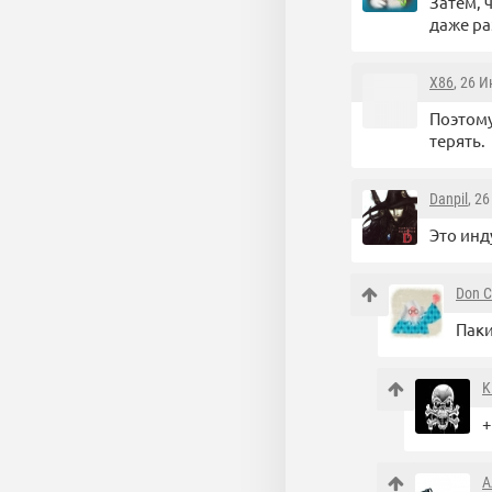
Затем, 
даже ра
X86
, 26 
Поэтому
терять.
Danpil
, 2
Это инд
Don C
Паки
K
+
А