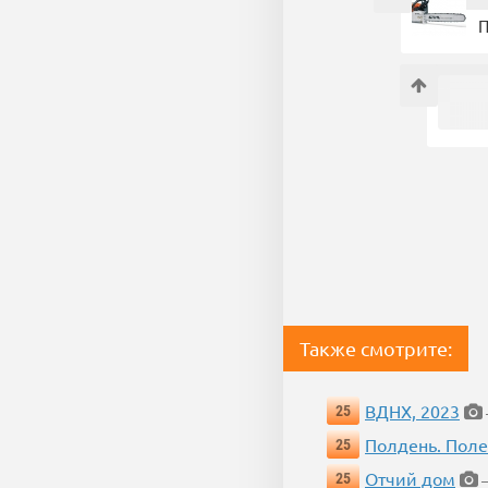
П
Также смотрите:
ВДНХ, 2023
25
Полдень. Пол
25
Отчий дом
25
—