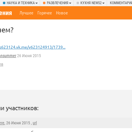
НАУКА И ТЕХНИКА
РАЗВЛЕЧЕНИЯ
КУХНЯ NEWS2
КОММЕНТАРИ
ения
Лучшее
Горячее
Новое
чем?
s623124.vk.me/v623124913/1739...
iansummer
26 Июня 2015
ев
и участников:
ere
, 26 Июня 2015 ,
url