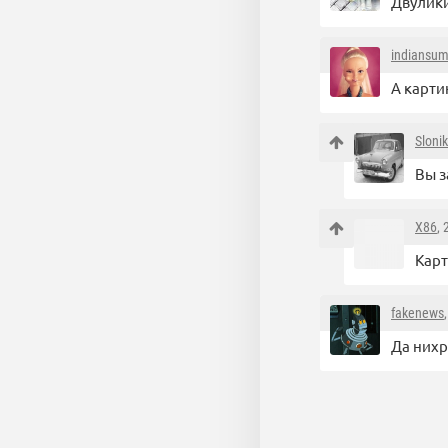
Двулики
indiansu
А карти
Sloni
Вы з
X86
,
Карт
fakenews
Да нихр