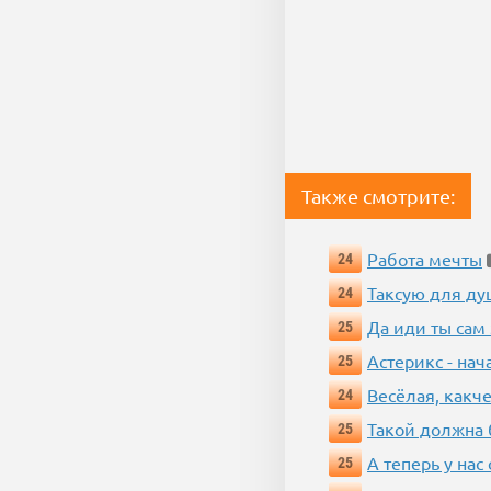
Также смотрите:
Работа мечты
24
Таксую для душ
24
Да иди ты сам
25
Астерикс - нач
25
Весёлая, какч
24
Такой должна 
25
А теперь у нас
25