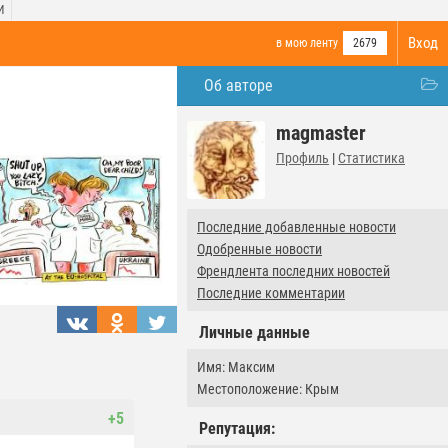
И
Вход
в мою ленту
2679
Об авторе
magmaster
Профиль
|
Статистика
Последние добавленные новости
Одобренные новости
Френдлента последних новостей
Последние комментарии
Личные данные
Имя: Максим
Местоположение: Крым
+5
Репутация: