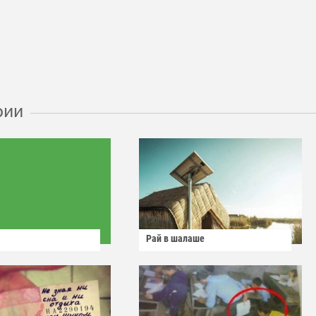
рии
Рай в шалаше