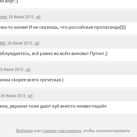
й анус :)
mmer
, 26 Июня 2015 ,
url
нка-то ихняя! И не скажешь, что российская пропаганда))))
kMS
, 26 Июня 2015 ,
url
аблуждаетесь, всё равно во всём виноват Путин! ;)
 26 Июня 2015 ,
url
инка скорее всего греческая )
, 26 Июня 2015 ,
url
ена, украине тоже дают хуй вместо «инвестиций»
Войдите
или
станьте участником
, чтобы комментировать