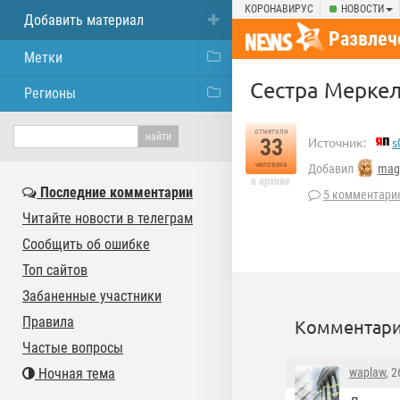
КОРОНАВИРУС
НОВОСТИ
Добавить материал
Развлеч
Метки
Сестра Меркел
Регионы
отметили
33
Источник:
s
человека
Добавил
mag
в архиве
Последние комментарии
5 комментари
Читайте новости в телеграм
Сообщить об ошибке
Топ сайтов
Забаненные участники
Правила
Комментари
Частые вопросы
Ночная тема
waplaw
, 