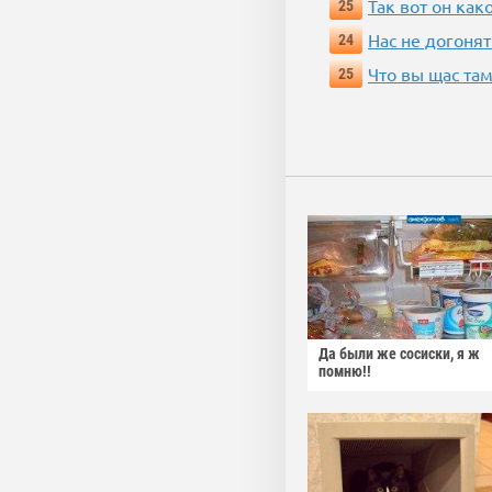
Так вот он ка
25
Нас не догонят
24
Что вы щас там
25
Да были же сосиски, я ж
помню!!