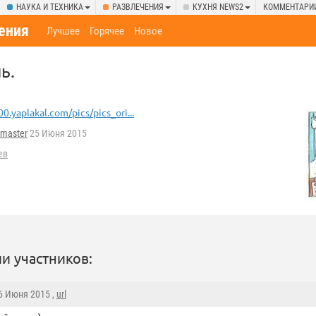
НАУКА И ТЕХНИКА
РАЗВЛЕЧЕНИЯ
КУХНЯ NEWS2
КОММЕНТАРИ
ения
Лучшее
Горячее
Новое
ь.
00.yaplakal.com/pics/pics_ori...
master
25 Июня 2015
ев
и участников:
26 Июня 2015 ,
url