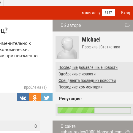
И
Вход
в мою ленту
3157
Об авторе
ец?
Michael
рименительно к
Профиль
|
Статистика
экономически.
ми при неизменно
Последние добавленные новости
Одобренные новости
Френдлента последних новостей
Последние комментарии
проблема (1)
Репутация:
О сайте
0
subarureview2000.blogspot.com