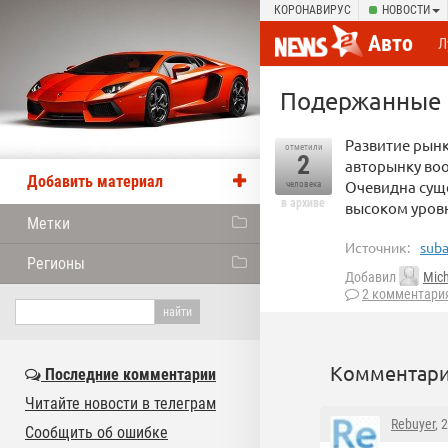
КОРОНАВИРУС
НОВОСТИ
Авто
Л
Подержанные а
Развитие рын
отметили
2
авторынку воо
Добавить материал
Очевидна сущ
человека
в архиве
высоком уровн
Метки
Источник:
suba
Регионы
Добавил
Mic
2 комментари
Комментари
Последние комментарии
Читайте новости в телеграм
Rebuyer
, 
Сообщить об ошибке