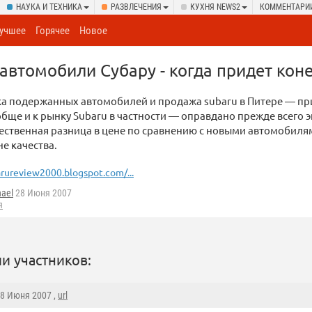
НАУКА И ТЕХНИКА
РАЗВЛЕЧЕНИЯ
КУХНЯ NEWS2
КОММЕНТАРИ
учшее
Горячее
Новое
втомобили Субару - когда придет кон
ка подержанных автомобилей и продажа subaru в Питере — п
бще и к рынку Subaru в частности — оправдано прежде всего 
ественная разница в цене по сравнению с новыми автомобиля
е качества.
rureview2000.blogspot.com/...
hael
28 Июня 2007
я
и участников:
28 Июня 2007 ,
url