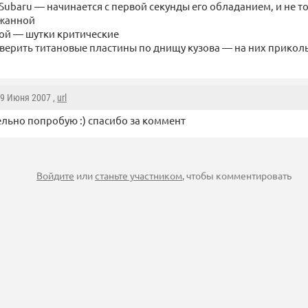
Subaru — начинается с первой секунды его обладанием, и не т
жанной
ой — шутки критические
оверить титановые пластины по днищу кузова — на них прикол
29 Июня 2007 ,
url
льно попробую :) спасибо за коммент
Войдите
или
станьте участником
, чтобы комментировать