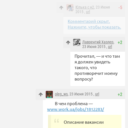
Юлька с н2
, 23 Июня
-5
2015 ,
url
Комментарий скрыт.
Нажмите, чтобы показать.
Лаврентий Хазлер
,
+2
23 Июня 2015 ,
url
Прочитал, — и что там
я должен увидеть
такого, что
противоречит моему
вопросу?
oleg_ws
, 23 Июня 2015 ,
url
+2
В чем проблема —
www.work.ua/jobs/1812283/
Описание вакансии