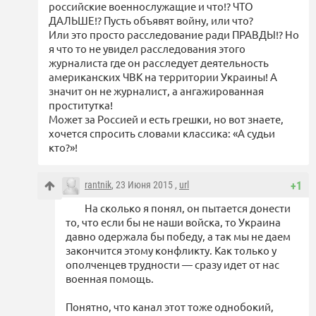
российские военнослужащие и что!? ЧТО
ДАЛЬШЕ!? Пусть объявят войну, или что?
Или это просто расследование ради ПРАВДЫ!? Но
я что то не увидел расследования этого
журналиста где он расследует деятельность
американских ЧВК на территории Украины! А
значит он не журналист, а ангажированная
проститутка!
Может за Россией и есть грешки, но вот знаете,
хочется спросить словами классика: «А судьи
кто?»!
rantnik
, 23 Июня 2015 ,
url
+1
На сколько я понял, он пытается донести
то, что если бы не наши войска, то Украина
давно одержала бы победу, а так мы не даем
закончится этому конфликту. Как только у
ополченцев трудности — сразу идет от нас
военная помощь.
Понятно, что канал этот тоже однобокий,