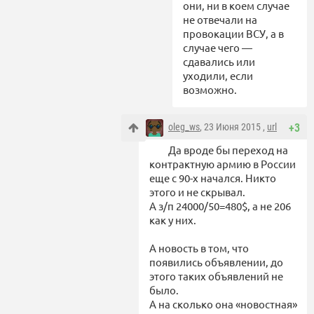
они, ни в коем случае
не отвечали на
провокации ВСУ, а в
случае чего —
сдавались или
уходили, если
возможно.
oleg_ws
, 23 Июня 2015 ,
url
+3
Да вроде бы переход на
контрактную армию в России
еще с 90-х начался. Никто
этого и не скрывал.
А з/п 24000/50=480$, а не 206
как у них.
А новость в том, что
появились объявлении, до
этого таких объявлений не
было.
А на сколько она «новостная»