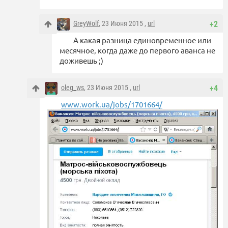
GreyWolf
, 23 Июня 2015 ,
url
+2
А какая разница единовременное или
месячное, когда даже до первого аванса не
доживешь ;)
oleg_ws
, 23 Июня 2015 ,
url
+4
www.work.ua/jobs/1701664/