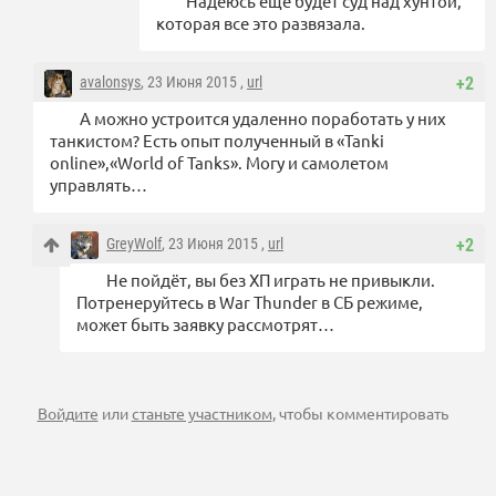
Надеюсь еще будет суд над хунтой,
которая все это развязала.
avalonsys
, 23 Июня 2015 ,
url
+2
А можно устроится удаленно поработать у них
танкистом? Есть опыт полученный в «Tanki
online»,«World of Tanks». Могу и самолетом
управлять…
GreyWolf
, 23 Июня 2015 ,
url
+2
Не пойдёт, вы без ХП играть не привыкли.
Потренеруйтесь в War Thunder в СБ режиме,
может быть заявку рассмотрят…
Войдите
или
станьте участником
, чтобы комментировать