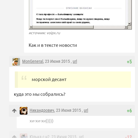
источник: voipx.ru
Как и в тексте новости
MonGeneral
, 23 Июня 2015 ,
url
+5
морской десант
куда это мы собрались?
Никандрович
, 23 Июня 2015 ,
url
+6
хи-хи-хи)))))
Юлька с н2
, 23 Июня 2015 ,
url
-12