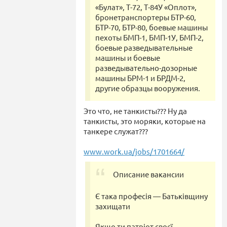
«Булат», Т-72, Т-84У «Оплот»,
бронетранспортеры БТР-60,
БТР-70, БТР-80, боевые машины
пехоты БМП-1, БМП-1У, БМП-2,
боевые разведывательные
машины и боевые
разведывательно-дозорные
машины БРМ-1 и БРДМ-2,
другие образцы вооружения.
Это что, не танкисты??? Ну да
танкисты, это моряки, которые на
танкере служат???
www.work.ua/jobs/1701664/
Описание вакансии
Є така професія — Батьківщину
захищати
Якщо ти патріот своєї