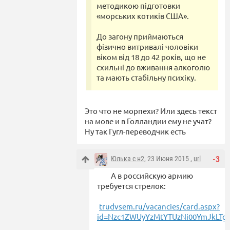
методикою підготовки
«морських котиків США».
До загону приймаються
фізично витривалі чоловіки
віком від 18 до 42 років, що не
схильні до вживання алкоголю
та мають стабільну психіку.
Это что не морпехи? Или здесь текст
на мове и в Голландии ему не учат?
Ну так Гугл-переводчик есть
Юлька с н2
, 23 Июня 2015 ,
url
-3
А в российскую армию
требуется стрелок:
trudvsem.ru/vacancies/card.aspx?
id=Nzc1ZWUyYzMtYTUzNi00YmJkLTg