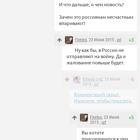
И что дальше, о чем новость?
Зачем это россиянам несчастным
впаривают?
Fireleo
, 23 Июня 2015 ,
url
+3
Ну как бы, в России не
отправляют на войну. Да и
жалование повыше будет.
Юлька с н2
, 23 Июня
-5
2015 ,
url
Комментарий скрыт.
Нажмите, чтобы показать.
Fireleo
, 23 Июня
+5
2015 ,
url
Вы хотите
присоединится к тем