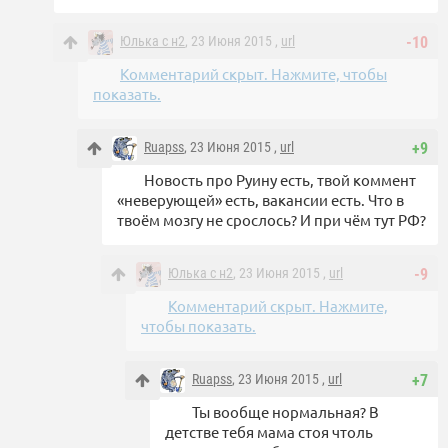
Юлька с н2
, 23 Июня 2015 ,
url
-10
Комментарий скрыт. Нажмите, чтобы
показать.
Ruapss
, 23 Июня 2015 ,
url
+9
Новость про Руину есть, твой коммент
«неверующей» есть, вакансии есть. Что в
твоём мозгу не срослось? И при чём тут РФ?
Юлька с н2
, 23 Июня 2015 ,
url
-9
Комментарий скрыт. Нажмите,
чтобы показать.
Ruapss
, 23 Июня 2015 ,
url
+7
Ты вообще нормальная? В
детстве тебя мама стоя чтоль