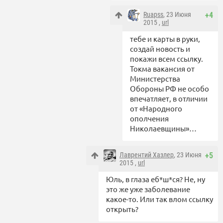
Ruapss
, 23 Июня
+4
2015 ,
url
тебе и карты в руки,
создай новость и
покажи всем ссылку.
Токма вакансия от
Министерства
Обороны РФ не особо
впечатляет, в отличии
от «Народного
ополчения
Николаевщины»…
Лаврентий Хазлер
, 23 Июня
+5
2015 ,
url
Юль, в глаза еб*ш*ся? Не, ну
это же уже заболевание
какое-то. Или так влом ссылку
открыть?