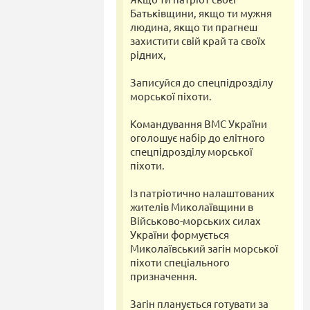
Батьківщини, якщо ти мужня
людина, якщо ти прагнеш
захистити свій край та своїх
рідних,
Записуйся до спецпідрозділу
морської піхоти.
Командування ВМС України
оголошує набір до елітного
спецпідрозділу морської
піхоти.
Із патріотично налаштованих
жителів Миколаївщини в
Військово-морських силах
України формується
Миколаївський загін морської
піхоти спеціального
призначення.
Загін планується готувати за