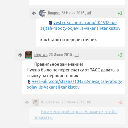
Ruapss
, 23 Июня 2015 ,
url
+3
vesti-ukr.com/strana/104532-na-
sajtah-raboty-pojavilis-vakansii-tankistov
как бы вот и первоисточник
oleg_ws
, 23 Июня 2015 ,
url
+2
Правильное замечание!
Нужно было не перепечатку от ТАСС давать, а
ссылку на первоисточник
vesti-ukr.com/strana/104532-na-sajtah-raboty-
pojavilis-vakansii-tankistov
Юлька с н2
, 23 Июня 2015 ,
url
-5
Комментарий скрыт. Нажмите, чтобы
показать.