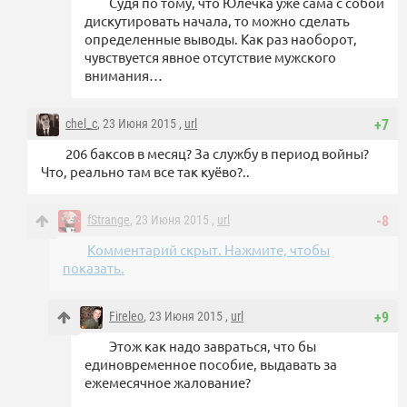
Судя по тому, что Юлечка уже сама с собой
дискутировать начала, то можно сделать
определенные выводы. Как раз наоборот,
чувствуется явное отсутствие мужского
внимания…
chel_c
, 23 Июня 2015 ,
url
+7
206 баксов в месяц? За службу в период войны?
Что, реально там все так куёво?..
fStrange
, 23 Июня 2015 ,
url
-8
Комментарий скрыт. Нажмите, чтобы
показать.
Fireleo
, 23 Июня 2015 ,
url
+9
Этож как надо завраться, что бы
единовременное пособие, выдавать за
ежемесячное жалование?