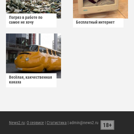
Погряз в работе по
самое не хочу
Бесплатный интернет
Весёлая, какчественная
какаха
News2.ru
:
О сервисе
|
Статистика
| admin@news2.ru
18+