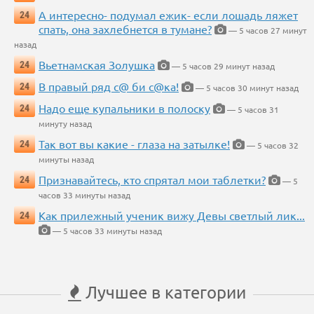
А интересно- подумал ежик- если лошадь ляжет
24
спать, она захлебнется в тумане?
— 5 часов 27 минут
назад
Вьетнамская Золушка
24
— 5 часов 29 минут назад
В правый ряд с@ би с@ка!
24
— 5 часов 30 минут назад
Надо еще купальники в полоску
24
— 5 часов 31
минуту назад
Так вот вы какие - глаза на затылке!
24
— 5 часов 32
минуты назад
Признавайтесь, кто спрятал мои таблетки?
24
— 5
часов 33 минуты назад
Как прилежный ученик вижу Девы светлый лик...
24
— 5 часов 33 минуты назад
Лучшее в категории