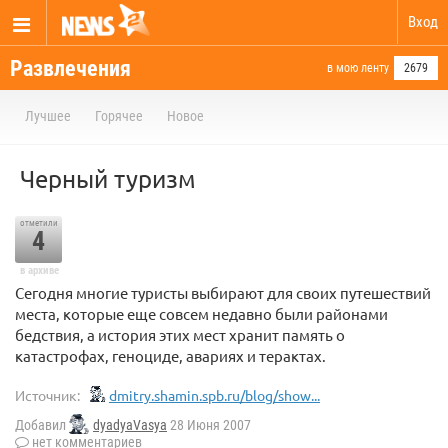
Вход
Развлечения
в мою ленту
2679
Лучшее
Горячее
Новое
Черный туризм
отметили
4
в архиве
Сегодня многие туристы выбирают для своих путешествий
места, которые еще совсем недавно были районами
бедствия, а история этих мест хранит память о
катастрофах, геноциде, авариях и терактах.
Источник:
dmitry.shamin.spb.ru/blog/show...
Добавил
dyadyaVasya
28 Июня 2007
нет комментариев