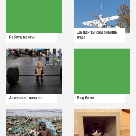
Да иди ты сам знаешь
Работа мечты
куда
Астерикс - начало
Вид Ялты