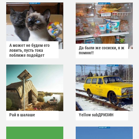
А может не будем его
Да были же сосиски, я ж
ловить, пусть тока
помню!!
поближе подойдет
Рай в шалаше
Yellow subДРИЗИН