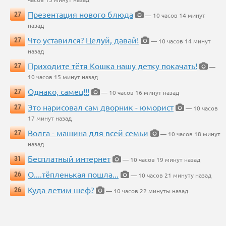
Презентация нового блюда
27
— 10 часов 14 минут
назад
Что уставился? Целуй, давай!
27
— 10 часов 14 минут
назад
Приходите тётя Кошка нашу детку покачать!
27
—
10 часов 15 минут назад
Однако, самец!!!
27
— 10 часов 16 минут назад
Это нарисовал сам дворник - юморист
27
— 10 часов
17 минут назад
Волга - машина для всей семьи
27
— 10 часов 18 минут
назад
Бесплатный интернет
31
— 10 часов 19 минут назад
О....тёпленькая пошла...
26
— 10 часов 21 минуту назад
Куда летим шеф?
26
— 10 часов 22 минуты назад