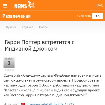
Вход
Развлечения
в мою ленту
2679
Лучшее
Горячее
Новое
Гарри Поттер встретится с
Индианой Джонсом
отметили
3
в архиве
Сценарий к будущему фильму Фишберн намерен написать
сам, он же станет и режиссером проекта. Продюсировать
картину будет Барри Осборн, работавший над трилогией
"Властелин колец". Фишберн видит свой будущий проект
как "встречу Гарри Поттера с Индианой Джонсом".
Источник:
gq.ru/news/detail.php?ID=15725