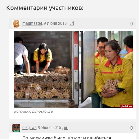
Комментарии участников:
magmaster
, 9 Июня 2015 ,
url
0
источник: pln-pskov.ru
oleg_ws
, 9 Июня 2015 ,
url
0
По-моему уже было, но мог и ошибиться