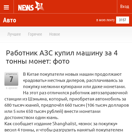
Вход
Авто
в мою ленту
3157
Лучшее
Горячее
Новое
Работник АЗС купил машину за 4
тонны монет: фото
В Китае покупатели новых машин продолжают
отметили
7
«радовать» местных дилеров, расплачиваясь за
покупку мелкими купюрами или даже монетами.
в архиве
На этот раз отличился работник автозаправочной
станции из Шэньяна, который, приобретая автомобиль за
680 тысяч юаней, предпочёл 660 тысяч (106 тысяч долларов
или 5 млн 650 тысяч рублей) внести монетами
достоинством один юань.
Как сообщает издание Shanghaiist, «взнос за покупку»
весил 4 тонны, и чтобы разгрузить нанятый покупателем