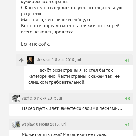
кумиром всей страны.
С Крымом он впервые получил отрицательную
рецензию!
Массовою, чуть ли не всеобщую.
Вот оно и порвало мозг старичку и это скорей
всего не конец процесса.
Если не фэйк.
Игемон
, 9 Июня 2015 ,
url
+1
Насчёт всей страны я не стал бы так
категорично. Части страны, скажем так, не
слишком требовательной.
yache
, 8 Июня 2015 ,
url
+8
Нахер пусть идет, вместе со своими песнями…
waplaw
, 8 Июня 2015 ,
url
+1
Может опять дэза? Макаревич не дурак.