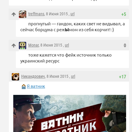
treffmans
, 8 Июня 2015 ,
url
+5
прогнутый — гaндoн, каких свет не видывал, а
сейчас борцуна с реж
Ы
мом из себя корчит! :)
Monar
, 8 Июня 2015 ,
url
0
тоже кажется что фейк источник только
украинский ресурс
Никандрович
, 8 Июня 2015 ,
url
+17
Я ватник