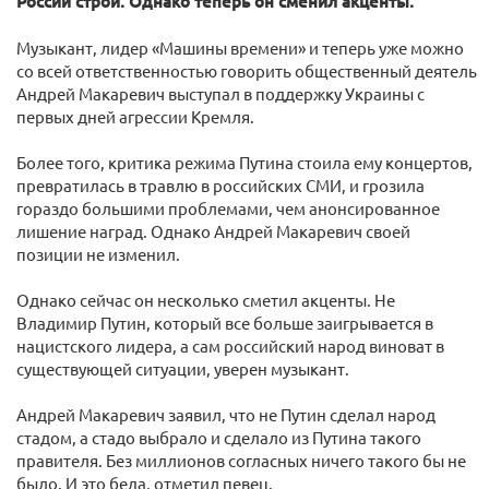
России строй. Однако теперь он сменил акценты.
Музыкант, лидер «Машины времени» и теперь уже можно
со всей ответственностью говорить общественный деятель
Андрей Макаревич выступал в поддержку Украины с
первых дней агрессии Кремля.
Более того, критика режима Путина стоила ему концертов,
превратилась в травлю в российских СМИ, и грозила
гораздо большими проблемами, чем анонсированное
лишение наград. Однако Андрей Макаревич своей
позиции не изменил.
Однако сейчас он несколько сметил акценты. Не
Владимир Путин, который все больше заигрывается в
нацистского лидера, а сам российский народ виноват в
существующей ситуации, уверен музыкант.
Андрей Макаревич заявил, что не Путин сделал народ
стадом, а стадо выбрало и сделало из Путина такого
правителя. Без миллионов согласных ничего такого бы не
было. И это беда, отметил певец.