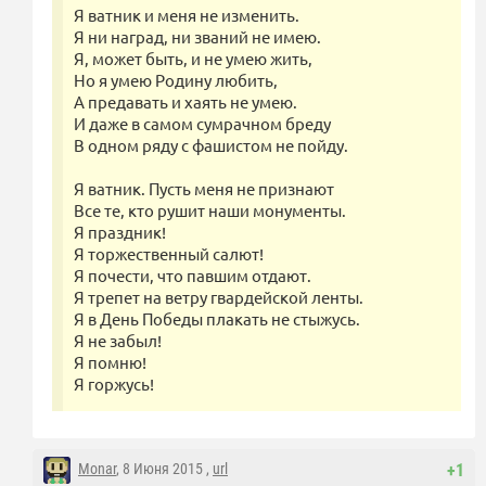
Я ватник и меня не изменить.
Я ни наград, ни званий не имею.
Я, может быть, и не умею жить,
Но я умею Родину любить,
А предавать и хаять не умею.
И даже в самом сумрачном бреду
В одном ряду с фашистом не пойду.
Я ватник. Пусть меня не признают
Все те, кто рушит наши монументы.
Я праздник!
Я торжественный салют!
Я почести, что павшим отдают.
Я трепет на ветру гвардейской ленты.
Я в День Победы плакать не стыжусь.
Я не забыл!
Я помню!
Я горжусь!
Monar
, 8 Июня 2015 ,
url
+1