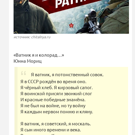
источник: chitalnya.ru
«Ватник я и колорад…»
Юнна Мориц
Я ватник, я потомственный совок.
Я в СССР рождён во время оно.
Я чёрный хлеб. Я кирзовый сапог.
Я воинской присяги звонкий слог
И красные победные знамёна.
Я не был на войне, но ту войну
Я каждым нервом помню и кляну.
Я ватник, я советский, я москаль.
Я сын иного времени и века.