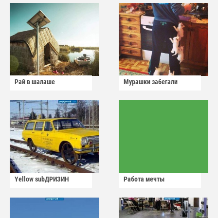
Рай в шалаше
Мурашки забегали
Yellow subДРИЗИН
Работа мечты