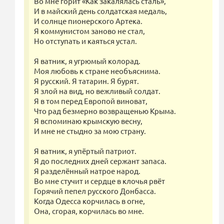
Во мне горит «Как закалялась сталь»,
И в майский день солдатская медаль,
И солнце пионерского Артека.
Я коммунистом заново не стал,
Но отступать и каяться устал.
Я ватник, я угрюмый колорад.
Моя любовь к стране необъяснима.
Я русский. Я татарин. Я бурят.
Я злой на вид, но вежливый солдат.
Я в том перед Европой виноват,
Что рад безмерно возвращенью Крыма.
Я вспоминаю крымскую весну,
И мне не стыдно за мою страну.
Я ватник, я упёртый патриот.
Я до последних дней сержант запаса.
Я разделённый натрое народ.
Во мне стучит и сердце в клочья рвёт
Горячий пепел русского Донбасса.
Когда Одесса корчилась в огне,
Она, сгорая, корчилась во мне.