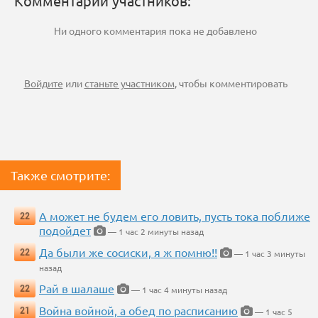
Комментарии участников:
Ни одного комментария пока не добавлено
Войдите
или
станьте участником
, чтобы комментировать
Также смотрите:
А может не будем его ловить, пусть тока поближе
22
подойдет
— 1 час 2 минуты назад
Да были же сосиски, я ж помню!!
22
— 1 час 3 минуты
назад
Рай в шалаше
22
— 1 час 4 минуты назад
Война войной, а обед по расписанию
21
— 1 час 5