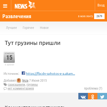
Вход
Развлечения
в мою ленту
2679
Лучшее
Горячее
Новое
Тут грузины пришли
отметили
15
в архиве
Источник:
https://fbcdn-sphotos-e-a.akam...
Добавил
linza
7 Июня 2015
саакашвили
,
грузины
нет комментариев
проблема (7)