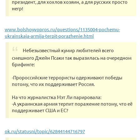
президент, для хохлов хозяин, а для русских просто
негр!
www.bolshoyvopros.ru/questions/1135004-pochemu-
ukrainskaja-armija-terpit-porazhenie.html
Небезызвестный кумир любителей всего
смешного Джейн Псаки так выразилась на очередном
брифинге:
-Пророссийские террористы одерживают победы
потому, что их поддерживает Россия.
На что журналистка Мэт Ли парировала:
-А украинская армия терпит поражение потому, что её
поддерживает США и ЕС?
ok.ru/statusni/topic/62844144716797