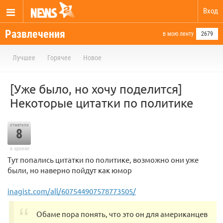
Вход
Развлечения
в мою ленту
2679
Лучшее
Горячее
Новое
[Уже было, но хочу поделится]
Некоторые цитатки по политике
отметили
8
в архиве
Тут попались цитатки по политике, возможно они уже
были, но наверно пойдут как юмор
inagist.com/all/607544907578773505/
Обаме пора понять, что это он для американцев