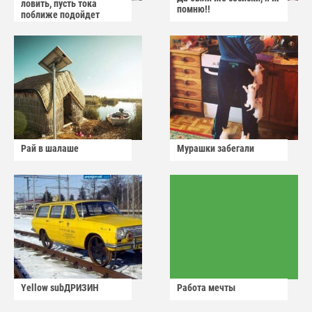
ловить, пусть тока
помню!!
поближе подойдет
Рай в шалаше
Мурашки забегали
Yellow subДРИЗИН
Работа мечты