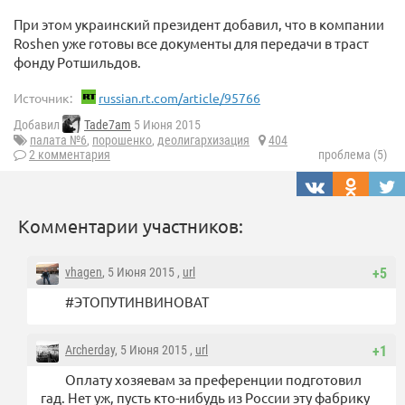
При этом украинский президент добавил, что в компании
Roshen уже готовы все документы для передачи в траст
фонду Ротшильдов.
Источник:
russian.rt.com/article/95766
Добавил
Tade7am
5 Июня 2015
палата №6
,
порошенко
,
деолигархизация
404
2 комментария
проблема (5)
Комментарии участников:
vhagen
, 5 Июня 2015 ,
url
+5
#ЭТОПУТИНВИНОВАТ
Archerday
, 5 Июня 2015 ,
url
+1
Оплату хозяевам за преференции подготовил
гад. Нет уж, пусть кто-нибудь из России эту фабрику