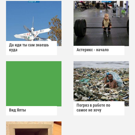
Да иди ты сам знаешь
куда
Астерикс - начало
Погряз в работе по
Вид Ялты
самое не хочу