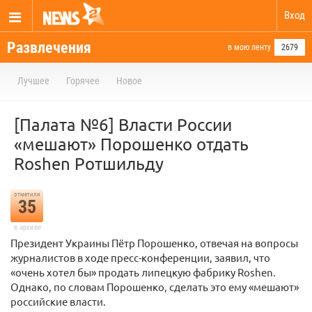
Вход
Развлечения
в мою ленту
2679
Лучшее
Горячее
Новое
[Палата №6] Власти России
«мешают» Порошенко отдать
Roshen Ротшильду
отметили
35
в архиве
Президент Украины Пётр Порошенко, отвечая на вопросы
журналистов в ходе пресс-конференции, заявил, что
«очень хотел бы» продать липецкую фабрику Roshen.
Однако, по словам Порошенко, сделать это ему «мешают»
российские власти.