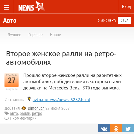
Вход
Авто
в мою ленту
3157
Лучшее
Горячее
Новое
Второе женское ралли на ретро-
автомобилях
Прошло второе женское ралли на раритетных
отметили
27
автомобилях, победителями в котором стали
девушки на Mercedes-Benz 1970 года выпуска.
в архиве
Источник:
avto.ru/news/news_5232.html
Добавил
Dimonuch
27 Июня 2007
авто
,
ралли
,
ретро
1 комментарий