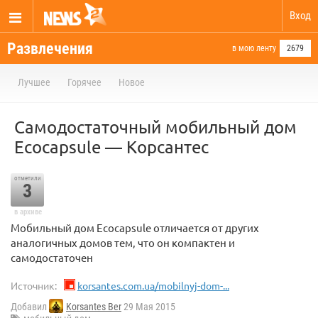
Вход
Развлечения
в мою ленту
2679
Лучшее
Горячее
Новое
Самодостаточный мобильный дом
Ecocapsule — Корсантес
отметили
3
в архиве
Мобильный дом Ecocapsule отличается от других
аналогичных домов тем, что он компактен и
самодостаточен
Источник:
korsantes.com.ua/mobilnyj-dom-...
Добавил
Korsantes Ber
29 Мая 2015