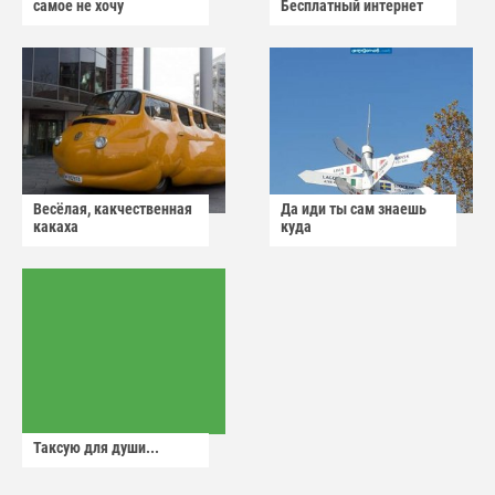
самое не хочу
Бесплатный интернет
Весёлая, какчественная
Да иди ты сам знаешь
какаха
куда
Таксую для души...