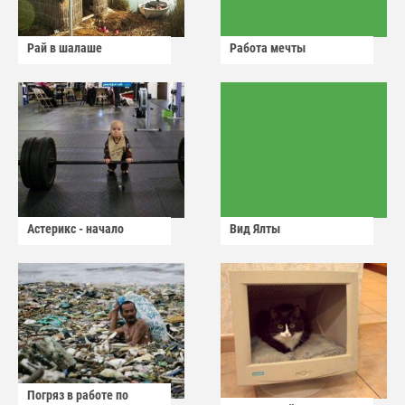
Рай в шалаше
Работа мечты
Астерикс - начало
Вид Ялты
Погряз в работе по