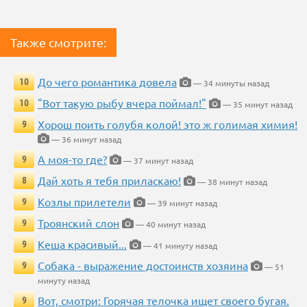
Также смотрите:
До чего романтика довела
10
— 34 минуты назад
"Вот такую рыбу вчера поймал!"
10
— 35 минут назад
Хорош поить голубя колой! это ж голимая химия!
9
— 36 минут назад
А моя-то где?
9
— 37 минут назад
Дай хоть я тебя приласкаю!
8
— 38 минут назад
Козлы прилетели
9
— 39 минут назад
Троянский слон
9
— 40 минут назад
Кеша красивый...
9
— 41 минуту назад
Собака - выражение достоинств хозяина
9
— 51
минуту назад
Вот, смотри: Горячая телочка ищет своего бугая.
9