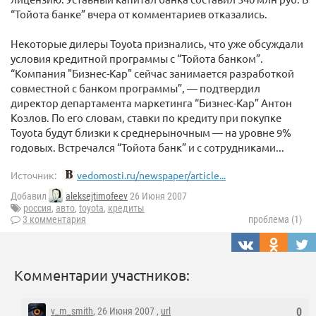
“Тойота банке” вчера от комментариев отказались.
Некоторые дилеры Toyota признались, что уже обсуждали
условия кредитной программы с “Тойота банком”.
“Компания "Бизнес-Кар" сейчас занимается разработкой
совместной с банком программы”, — подтвердил
директор департамента маркетинга “Бизнес-Кар” Антон
Козлов. По его словам, ставки по кредиту при покупке
Toyota будут близки к среднерыночным — на уровне 9%
годовых. Встречался “Тойота банк” и с сотрудниками...
Источник:
vedomosti.ru/newspaper/article...
Добавил
aleksejtimofeev
26 Июня 2007
россия
,
авто
,
toyota
,
кредиты
3 комментария
проблема (1)
Комментарии участников:
v_m_smith
, 26 Июня 2007 ,
url
0