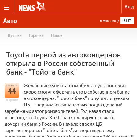
Вход
Авто
в мою ленту
3157
Лучшее
Горячее
Новое
Toyota первой из автоконцернов
открыла в России собственный
банк - "Тойота банк"
Желающие купить автомобиль Toyota в кредит
отметили
44
скоро смогут оформить его в собственном банке
автоконцерна. “Тойота банк” получил лицензию
в архиве
ЦБ — первым из финансовых подразделений
зарубежных автопроизводителей. Год назад стало
известно, что Toyota Kreditbank планирует создать
дочерний банк в России. В начале апреля ЦБ
зарегистрировал “Тойота банк”, а вчера выдал ему
лицензию. Уставный капитал банка составил 340 млн руб. В