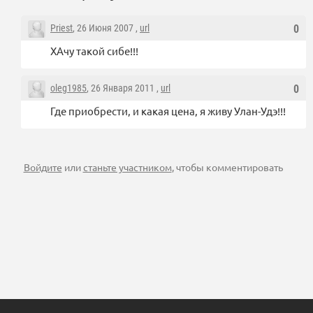
Priest
, 26 Июня 2007 ,
url
0
ХАчу такой сибе!!!
oleg1985
, 26 Января 2011 ,
url
0
Где приобрести, и какая цена, я живу Улан-Удэ!!!
Войдите
или
станьте участником
, чтобы комментировать