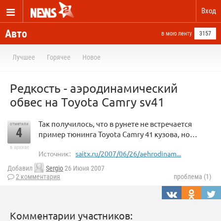
Вход
Авто
в мою ленту
3157
Лучшее
Горячее
Новое
Редкость - аэродинамический
обвес на Toyota Camry sv41
Так получилось, что в рунете не встречается
отметили
4
пример тюнинга Toyota Camry 41 кузова, но…
в архиве
Источник:
saitx.ru/2007/06/26/aehrodinam...
Добавил
Sergio
26 Июня 2007
2 комментария
проблема (1)
Комментарии участников: