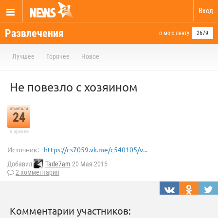
Вход
Развлечения
в мою ленту
2679
Лучшее
Горячее
Новое
Не повезло с хозяином
отметили
24
в архиве
Источник:
https://cs7059.vk.me/c540105/v...
Добавил
Tade7am
20 Мая 2015
2 комментария
Комментарии участников: