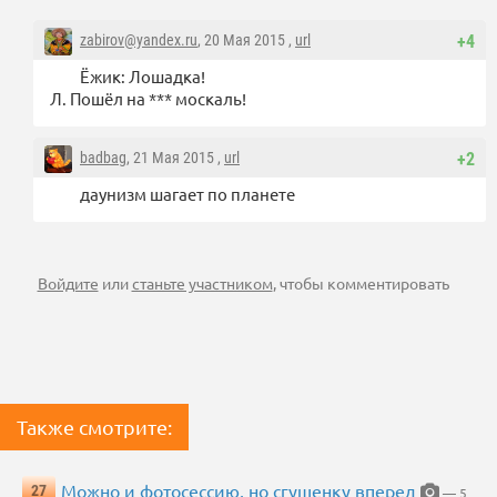
zabirov@yandex.ru
, 20 Мая 2015 ,
url
+4
Ёжик: Лошадка!
Л. Пошёл на *** москаль!
badbag
, 21 Мая 2015 ,
url
+2
даунизм шагает по планете
Войдите
или
станьте участником
, чтобы комментировать
Также смотрите:
Можно и фотосессию, но сгущенку вперед
27
— 5