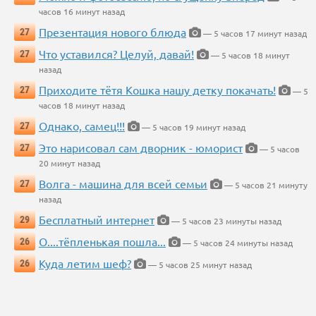
часов 16 минут назад
Презентация нового блюда
27
— 5 часов 17 минут назад
Что уставился? Целуй, давай!
27
— 5 часов 18 минут
назад
Приходите тётя Кошка нашу детку покачать!
27
— 5
часов 18 минут назад
Однако, самец!!!
27
— 5 часов 19 минут назад
Это нарисовал сам дворник - юморист
27
— 5 часов
20 минут назад
Волга - машина для всей семьи
27
— 5 часов 21 минуту
назад
Бесплатный интернет
29
— 5 часов 23 минуты назад
О....тёпленькая пошла...
26
— 5 часов 24 минуты назад
Куда летим шеф?
26
— 5 часов 25 минут назад