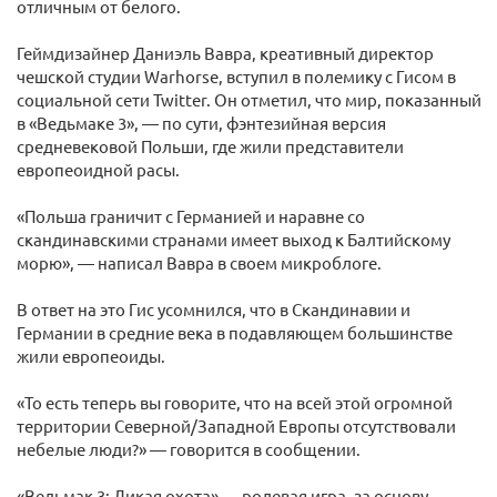
отличным от белого.
Геймдизайнер Даниэль Вавра, креативный директор
чешской студии Warhorse, вступил в полемику с Гисом в
социальной сети Twitter. Он отметил, что мир, показанный
в «Ведьмаке 3», — по сути, фэнтезийная версия
средневековой Польши, где жили представители
европеоидной расы.
«Польша граничит с Германией и наравне со
скандинавскими странами имеет выход к Балтийскому
морю», — написал Вавра в своем микроблоге.
В ответ на это Гис усомнился, что в Скандинавии и
Германии в средние века в подавляющем большинстве
жили европеоиды.
«То есть теперь вы говорите, что на всей этой огромной
территории Северной/Западной Европы отсутствовали
небелые люди?» — говорится в сообщении.
«Ведьмак 3: Дикая охота» — ролевая игра, за основу