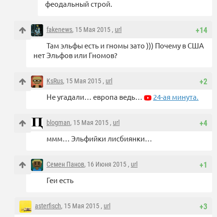
феодальный строй.
fakenews
, 15 Мая 2015 ,
url
+14
Там эльфы есть и гномы зато ))) Почему в США
нет Эльфов или Гномов?
KsRus
, 15 Мая 2015 ,
url
+2
Не угадали… европа ведь…
24-ая минута.
blogman
, 15 Мая 2015 ,
url
+4
ммм… Эльфийки лисбиянки…
Семен Панов
, 16 Июня 2015 ,
url
+1
Геи есть
asterfisch
, 15 Мая 2015 ,
url
+3