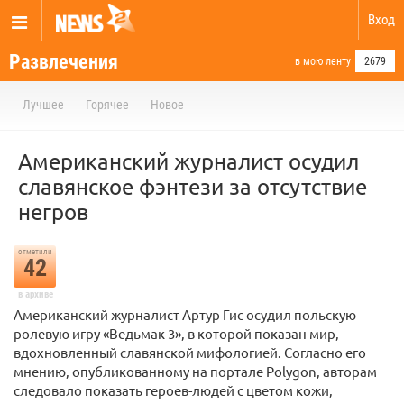
Вход
Развлечения
в мою ленту
2679
Лучшее
Горячее
Новое
Американский журналист осудил
славянское фэнтези за отсутствие
негров
отметили
42
в архиве
Американский журналист Артур Гис осудил польскую
ролевую игру «Ведьмак 3», в которой показан мир,
вдохновленный славянской мифологией. Согласно его
мнению, опубликованному на портале Polygon, авторам
следовало показать героев-людей с цветом кожи,