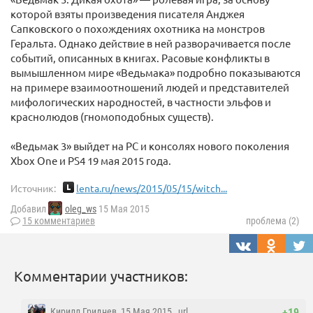
которой взяты произведения писателя Анджея
Сапковского о похождениях охотника на монстров
Геральта. Однако действие в ней разворачивается после
событий, описанных в книгах. Расовые конфликты в
вымышленном мире «Ведьмака» подробно показываются
на примере взаимоотношений людей и представителей
мифологических народностей, в частности эльфов и
краснолюдов (гномоподобных существ).
«Ведьмак 3» выйдет на PC и консолях нового поколения
Xbox One и PS4 19 мая 2015 года.
Источник:
lenta.ru/news/2015/05/15/witch...
Добавил
oleg_ws
15 Мая 2015
15 комментариев
проблема (2)
Комментарии участников:
Кирилл Гриднев
, 15 Мая 2015 ,
url
+19