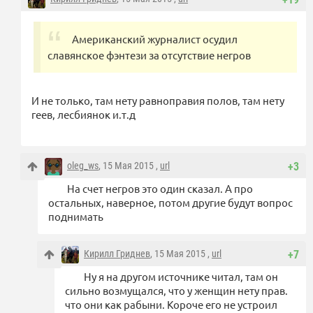
Американский журналист осудил
славянское фэнтези за отсутствие негров
И не только, там нету равноправия полов, там нету
геев, лесбиянок и.т.д
oleg_ws
, 15 Мая 2015 ,
url
+3
На счет негров это один сказал. А про
остальных, наверное, потом другие будут вопрос
поднимать
Кирилл Гриднев
, 15 Мая 2015 ,
url
+7
Ну я на другом источнике читал, там он
сильно возмущался, что у женщин нету прав.
что они как рабыни. Короче его не устроил