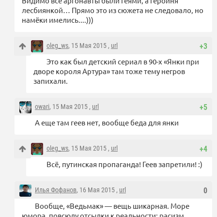
Видимо все аргонавты были геями, а героиня
лесбиянкой… Прямо это из сюжета не следовало, но
намёки имелись....)))
oleg_ws
, 15 Мая 2015 ,
url
+3
Это как был детский сериал в 90-х «Янки при
дворе короля Артура» там тоже тему негров
запихали.
owari
, 15 Мая 2015 ,
url
+5
А еще там геев нет, вообще беда для янки
oleg_ws
, 15 Мая 2015 ,
url
+4
Всё, путинская пропаганда! Геев запретили! :)
Илья Фофанов
, 16 Мая 2015 ,
url
0
Вообще, «Ведьмак» — вещь шикарная. Море
юмора, повсюду отсылки к реальности: расизм,