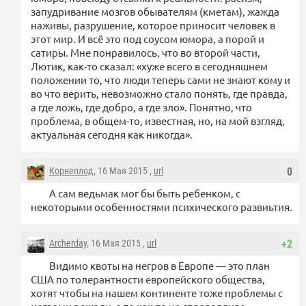
запудривание мозгов обывателям (кметам), жажда
наживы, разрушение, которое приносит человек в
этот мир. И всё это под соусом юмора, а порой и
сатиры. Мне понравилось, что во второй части,
Лютик, как-то сказал: «хуже всего в сегодняшнем
положении то, что люди теперь сами не знают кому и
во что верить, невозможно стало понять, где правда,
а где ложь, где добро, а где зло». Понятно, что
проблема, в общем-то, известная, но, на мой взгляд,
актуальная сегодня как никогда».
Корнеплод
, 16 Мая 2015 ,
url
0
А сам ведьмак мог бы быть ребенком, с
некоторыми особенностями психического развиьтия.
Archerday
, 16 Мая 2015 ,
url
+2
Видимо квоты на негров в Европе — это план
США по толерантности европейского общества,
хотят чтобы на нашем континенте тоже проблемы с