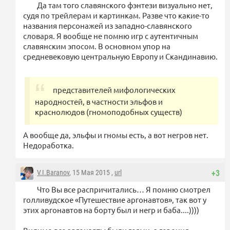
Да там того славянского фэнтези визуально нет,
судя по трейлерам и картинкам. Разве что какие-то
названия персонажей из западно-славянского
словаря. Я вообще не помню игр с аутентичным
славянским эпосом. В основном упор на
средневековую центральную Европу и Скандинавию.
представителей мифологических
народностей, в частности эльфов и
краснолюдов (гномоподобных существ)
А вообще да, эльфы и гномы есть, а вот негров нет.
Недоработка.
V.I.Baranov
, 15 Мая 2015 ,
url
+3
Что Вы все распричитались… Я помню смотрел
голливудское «Путешествие аргонавтов», так вот у
этих аргонавтов на борту был и негр и баба....))))