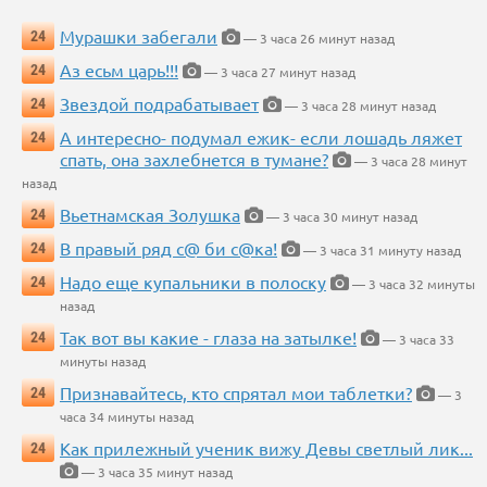
Мурашки забегали
24
— 3 часа 26 минут назад
Аз есьм царь!!!
24
— 3 часа 27 минут назад
Звездой подрабатывает
24
— 3 часа 28 минут назад
А интересно- подумал ежик- если лошадь ляжет
24
спать, она захлебнется в тумане?
— 3 часа 28 минут
назад
Вьетнамская Золушка
24
— 3 часа 30 минут назад
В правый ряд с@ би с@ка!
24
— 3 часа 31 минуту назад
Надо еще купальники в полоску
24
— 3 часа 32 минуты
назад
Так вот вы какие - глаза на затылке!
24
— 3 часа 33
минуты назад
Признавайтесь, кто спрятал мои таблетки?
24
— 3
часа 34 минуты назад
Как прилежный ученик вижу Девы светлый лик...
24
— 3 часа 35 минут назад