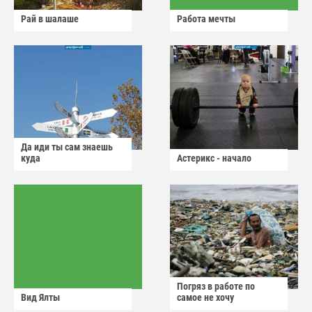
Рай в шалаше
Работа мечты
Да иди ты сам знаешь
куда
Астерикс - начало
Погряз в работе по
Вид Ялты
самое не хочу