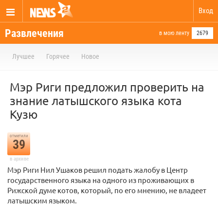
Вход
Развлечения
в мою ленту
2679
Лучшее
Горячее
Новое
Мэр Риги предложил проверить на
знание латышского языка кота
Кузю
отметили
39
в архиве
Мэр Риги Нил Ушаков решил подать жалобу в Центр
государственного языка на одного из проживающих в
Рижской думе котов, который, по его мнению, не владеет
латышским языком.