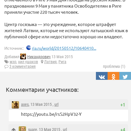
праздновании 9 Мая у памятника Освободителям в Риге
приняли участие 220 тысяч человек.
Центр госязыка — это учреждение, которое штрафует
жителей Латвии, которые не используют латышский язык в
публичной сфере или недостаточно хорошо им владеют.
Источник:
ria.ru/world/20150512/10640410...
Добавил
Никандрович
13 Мая 2015
мэр
,
нил ушаков
Латвия
,
Рига
3 комментария
проблема (1)
Комментарии участников:
axes
, 13 Мая 2015 ,
url
+1
https://youtu.be/rsS2HpV32-Y
suare
, 13 Мая 2015 ,
url
+4