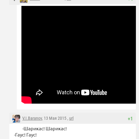
V.I.Baranov
, 13 Мая 2015 ,
url
+1
-Шарикас! Шарикас!
-Гаус! Гаус!