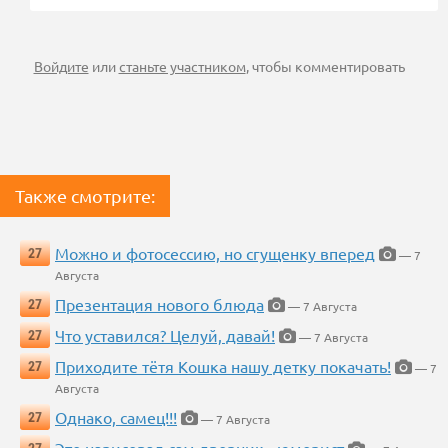
Войдите
или
станьте участником
, чтобы комментировать
Также смотрите:
Можно и фотосессию, но сгущенку вперед
27
— 7
Августа
Презентация нового блюда
27
— 7 Августа
Что уставился? Целуй, давай!
27
— 7 Августа
Приходите тётя Кошка нашу детку покачать!
27
— 7
Августа
Однако, самец!!!
27
— 7 Августа