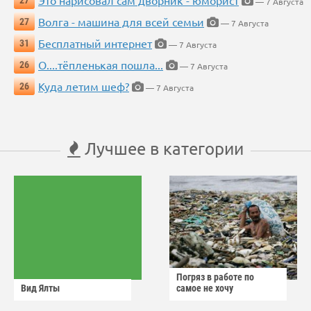
Это нарисовал сам дворник - юморист
27
— 7 Августа
Волга - машина для всей семьи
27
— 7 Августа
Бесплатный интернет
31
— 7 Августа
О....тёпленькая пошла...
26
— 7 Августа
Куда летим шеф?
26
— 7 Августа
Лучшее в категории
Погряз в работе по
Вид Ялты
самое не хочу