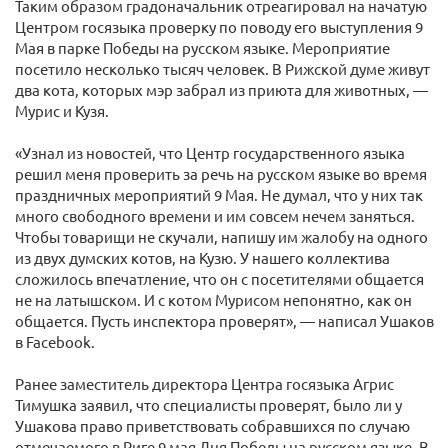
Таким образом градоначальник отреагировал на начатую
Центром госязыка проверку по поводу его выступления 9
Мая в парке Победы на русском языке. Мероприятие
посетило несколько тысяч человек. В Рижской думе живут
два кота, которых мэр забрал из приюта для животных, —
Мурис и Кузя.
«Узнал из новостей, что Центр государственного языка
решил меня проверить за речь на русском языке во время
праздничных мероприятий 9 Мая. Не думал, что у них так
много свободного времени и им совсем нечем заняться.
Чтобы товарищи не скучали, напишу им жалобу на одного
из двух думских котов, на Кузю. У нашего коллектива
сложилось впечатление, что он с посетителями общается
не на латышском. И с котом Мурисом непонятно, как он
общается. Пусть инспектора проверят», — написал Ушаков
в Facebook.
Ранее заместитель директора Центра госязыка Агрис
Тимушка заявил, что специалисты проверят, было ли у
Ушакова право приветствовать собравшихся по случаю
отмечаемого в Риге 9 мая Дня Победы на русском языке. В