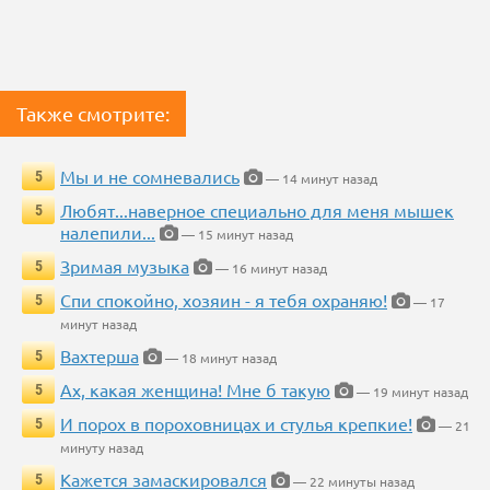
Также смотрите:
Мы и не сомневались
5
— 14 минут назад
Любят...наверное специально для меня мышек
5
налепили...
— 15 минут назад
Зримая музыка
5
— 16 минут назад
Спи спокойно, хозяин - я тебя охраняю!
5
— 17
минут назад
Вахтерша
5
— 18 минут назад
Ах, какая женщина! Мне б такую
5
— 19 минут назад
И порох в пороховницах и стулья крепкие!
5
— 21
минуту назад
Кажется замаскировался
5
— 22 минуты назад