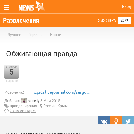
Вход
Развлечения
в мою ленту
2679
Лучшее
Горячее
Новое
Обжигающая правда
отметили
5
в архиве
Источник:
ic.pics.livejournal.com/zergul...
Добавил
suroviy
8 Мая 2015
правда
,
ирония
Россия
,
Крым
2 комментария