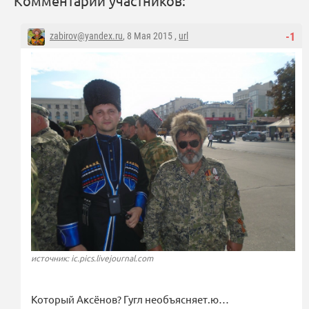
Комментарии участников:
zabirov@yandex.ru
, 8 Мая 2015 ,
url
-1
источник: ic.pics.livejournal.com
Который Аксёнов? Гугл необъясняет.ю…