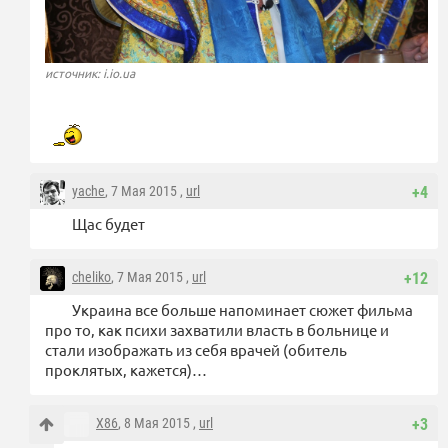
источник: i.io.ua
yache
, 7 Мая 2015 ,
url
+4
Щас будет
cheliko
, 7 Мая 2015 ,
url
+12
Украина все больше напоминает сюжет фильма
про то, как психи захватили власть в больнице и
стали изображать из себя врачей (обитель
проклятых, кажется)…
X86
, 8 Мая 2015 ,
url
+3