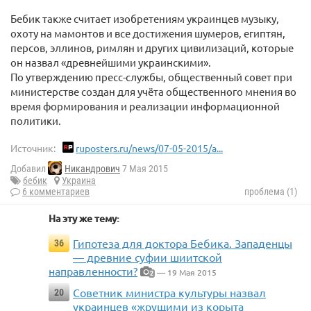
Бебик также считает изобретениям украинцев музыку,
охоту на мамонтов и все достижения шумеров, египтян,
персов, эллинов, римлян и других цивилизаций, которые
он назвал «древнейшими украинскими».
По утверждению пресс-службы, общественный совет при
министерстве создан для учёта общественного мнения во
время формирования и реализации информационной
политики.
Источник:
ruposters.ru/news/07-05-2015/a...
Добавил
Никандрович
7 Мая 2015
бебик
Украина
6 комментариев
проблема (1)
На эту же тему:
Гипотеза для доктора Бебика. Западенцы
36
— древние суфии шиитской
направленности?
— 19 Мая 2015
2
Советник министра культуры назвал
20
украинцев «жрущими из корыта