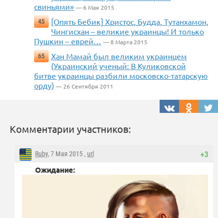
свиньями»
— 6 Мая 2015
[Опять Бебик] Христос, Будда, Тутанхамон,
45
Чингисхан – великие украинцы! И только
Пушкин – еврей…
— 8 Марта 2015
Хан Мамай был великим украинцем
65
(Украинский ученый: В Куликовской
битве украинцы разбили московско-татарскую
орду)
— 26 Сентября 2011
Комментарии участников:
Ruby
, 7 Мая 2015 ,
url
+3
Ожидание: