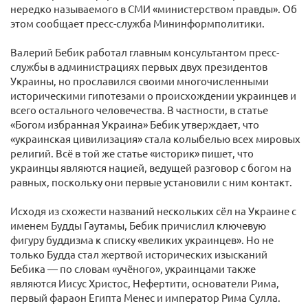
нередко называемого в СМИ «министерством правды». Об
этом сообщает пресс-служба Мининформполитики.
Валерий Бебик работал главным консультантом пресс-
службы в администрациях первых двух президентов
Украины, но прославился своими многочисленными
историческими гипотезами о происхождении украинцев и
всего остального человечества. В частности, в статье
«Богом избранная Украина» Бебик утверждает, что
«украинская цивилизация» стала колыбелью всех мировых
религий. Всё в той же статье «историк» пишет, что
украинцы являются нацией, ведущей разговор с богом на
равных, поскольку они первые установили с ним контакт.
Исходя из схожести названий нескольких сёл на Украине с
именем Будды Гаутамы, Бебик причислил ключевую
фигуру буддизма к списку «великих украинцев». Но не
только Будда стал жертвой исторических изысканий
Бебика — по словам «учёного», украинцами также
являются Иисус Христос, Нефертити, основатели Рима,
первый фараон Египта Менес и император Рима Сулла.