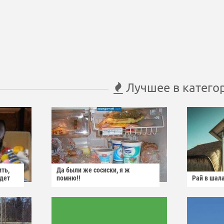
Лучшее в катего
ить,
Да были же сосиски, я ж
йдет
помню!!
Рай в шал