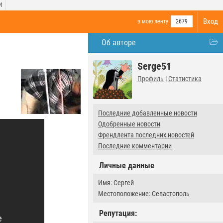
И
Вход
в мою ленту
2679
Об авторе
Serge51
Профиль
|
Статистика
Последние добавленные новости
Одобренные новости
Френдлента последних новостей
Последние комментарии
Личные данные
Имя: Сергей
Местоположение: Севастополь
Репутация: