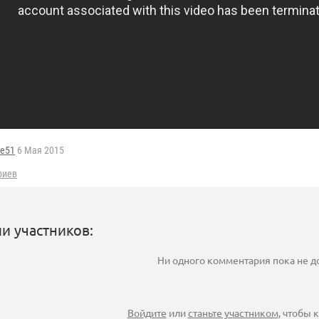
ge51
6 Мая 2015
риев
и участников:
Ни одного комментария пока не 
Войдите
или
станьте участником
, чтобы