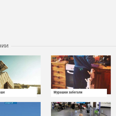
рии
аше
Мурашки забегали