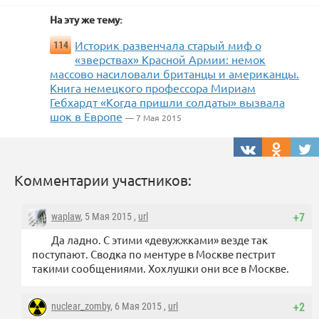
На эту же тему:
Историк развенчала старый миф о
114
«зверствах» Красной Армии: немок
массово насиловали британцы и американцы.
Книга немецкого профессора Мириам
Гебхардт «Когда пришли солдаты» вызвала
шок в Европе
— 7 Мая 2015
Комментарии участников:
waplaw
, 5 Мая 2015 ,
url
+7
Да ладно. С этими «девужжками» везде так
поступают. Сводка по ментуре в Москве пестрит
такими сообщениями. Хохлушки они все в Москве.
nuclear_zomby
, 6 Мая 2015 ,
url
+2