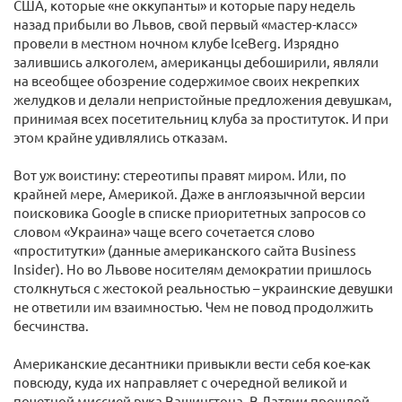
США, которые «не оккупанты» и которые пару недель
назад прибыли во Львов, свой первый «мастер-класс»
провели в местном ночном клубе IceBerg. Изрядно
залившись алкоголем, американцы дебоширили, являли
на всеобщее обозрение содержимое своих некрепких
желудков и делали непристойные предложения девушкам,
принимая всех посетительниц клуба за проституток. И при
этом крайне удивлялись отказам.
Вот уж воистину: стереотипы правят миром. Или, по
крайней мере, Америкой. Даже в англоязычной версии
поисковика Google в списке приоритетных запросов со
словом «Украина» чаще всего сочетается слово
«проститутки» (данные американского сайта Business
Insider). Но во Львове носителям демократии пришлось
столкнуться с жестокой реальностью – украинские девушки
не ответили им взаимностью. Чем не повод продолжить
бесчинства.
Американские десантники привыкли вести себя кое-как
повсюду, куда их направляет с очередной великой и
почетной миссией рука Вашингтона. В Латвии прошлой