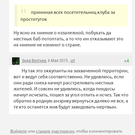
принимая всех посетительниц клуба за
проституток
Ну ясно их мнение о нэзалежной, побухать да
местных баб потоптать, а то что им отказывают это
их мнение не изменит о стране.
Энди Вертнев
, 6 Мая 2015 ,
url
+4
Ну так это оккупанты на захваченной территории,
вот и ведут себя соответственно. Не удивлюсь, если
они ради смеха начнут расстреливать местных
жителей. И совсем не удивлюсь, когда пиндосы
начнут исчезать, пошел за угол отлить и исчез. Так что
обратно в родную амэрику вернуться далеко не все, а
те кто останется жив будут завидовать мертвым.
Войдите
или
станьте участником
, чтобы комментировать