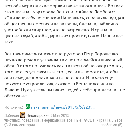
весной американские моряки также запомнились. Вот как
это описывал мэр города Вентспилс Айварс Лембергс:
«Они вели себя по-свински! Напившись, справляли нужду в
общественных местах и на витрины, блевали, публично
употребляли спиртное, что не разрешено. И срывали
цветы с клумб, чтобы дарить их проституткам». Нашли все-
таки…
Вот таких американских инструкторов Петр Порошенко
лично встречал и устраивал им не по-армейски шикарный
обед. В итоге получилось как в известной поговорке о тех,
кого не следует сажать за стол, если вы не хотите, чтобы
они немедленно закинули на него ноги. Или чего еще
похуже не устроили, как, скажем, в Вентспилсе или во
Львове. Ну а уж если вы таких людей к себе пригласили – не
обессудьте.
Источник:
nakanune.ru/news/2015/5/5/2239...
Добавил
Никандрович
5 Мая 2015
отдых
,
поведение
,
американские военные
Сша
,
Украина
,
Львов
3 комментария
проблема (5)