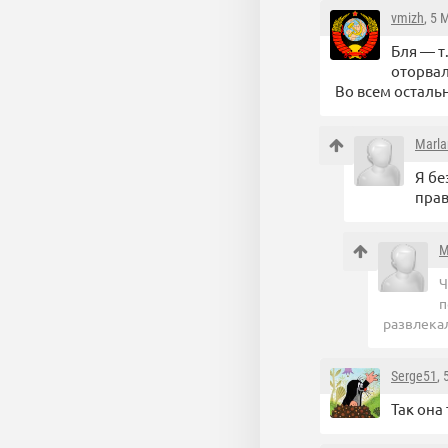
vmizh
, 5 
Бля — т
оторвал
Во всем остал
Marla
Я бе
прав
M
Ч
п
развлекал
Serge51
,
Так она