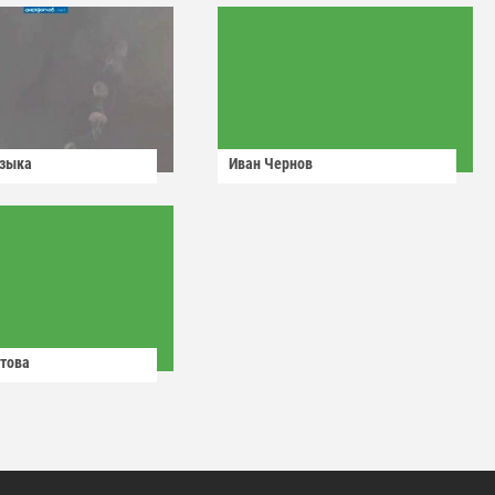
узыка
Иван Чернов
това