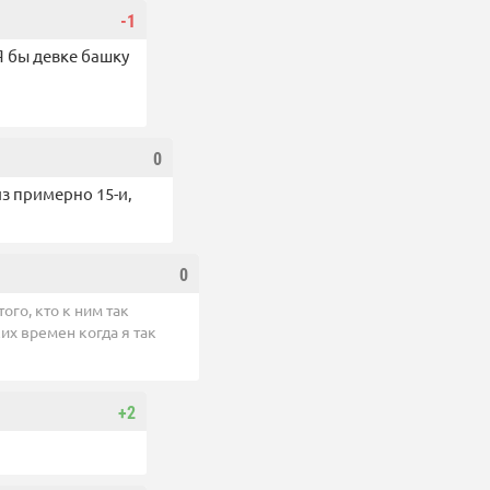
-1
Я бы девке башку
0
з примерно 15-и,
0
го, кто к ним так
ких времен когда я так
+2