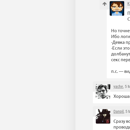
K
П
С
Но точнее
Ибо логи
-Девка п
-Если эт
долбанут
секс пер
п.с. — в
yache
, 5 
Хорошая
Danpil
, 5
Сразу в
провод