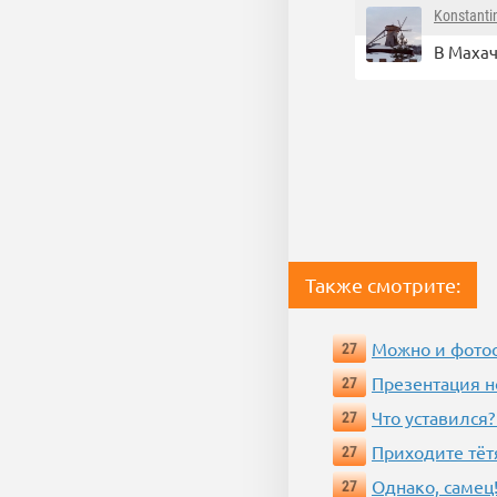
Konstanti
В Махач
Также смотрите:
Можно и фотос
27
Презентация 
27
Что уставился?
27
Приходите тёт
27
Однако, самец!
27