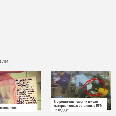
рии
Его родители помогли школе
материально..А остальные ЕГЭ
омневались
не сдадут