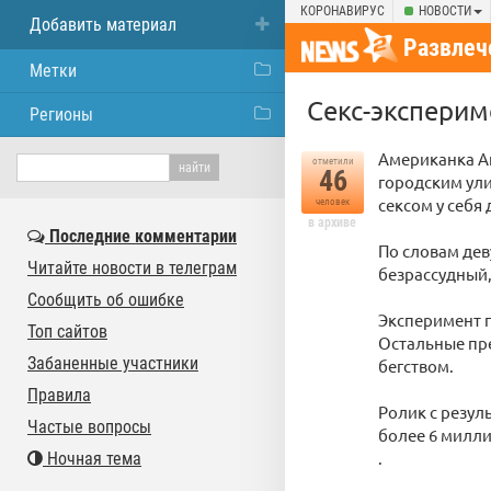
КОРОНАВИРУС
НОВОСТИ
Добавить материал
Развлеч
Метки
Секс-эксперим
Регионы
Американка А
отметили
46
городским ули
сексом у себя 
человек
в архиве
Последние комментарии
По словам дев
Читайте новости в телеграм
безрассудный,
Сообщить об ошибке
Эксперимент п
Топ сайтов
Остальные пре
Забаненные участники
бегством.
Правила
Ролик с резул
Частые вопросы
более 6 милл
.
Ночная тема