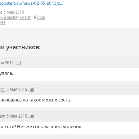
uposters.ru/news/02-05-2015/s...
he
5 Мая 2015
ный эксперимент
Сша
иев
и участников:
Мая 2015 ,
url
гуляла.
jon
, 5 Мая 2015 ,
url
ласившись на такое можно сесть.
sky
, 5 Мая 2015 ,
url
то хоть? Нет же состава преступления.