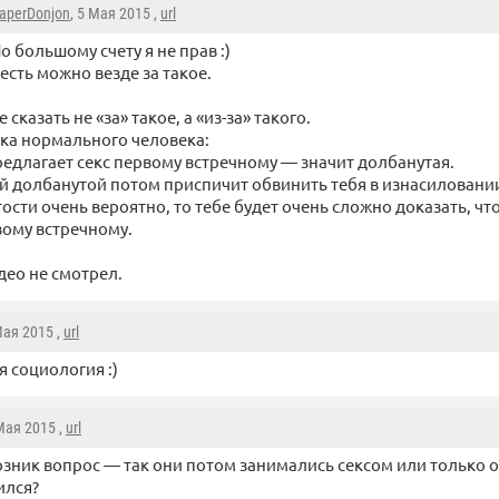
aperDonjon
, 5 Мая 2015 ,
url
о большому счету я не прав :)
есть можно везде за такое.
 сказать не «за» такое, а «из-за» такого.
ка нормального человека:
редлагает секс первому встречному — значит долбанутая.
ой долбанутой потом приспичит обвинить тебя в изнасиловании
ости очень вероятно, то тебе будет очень сложно доказать, чт
вому встречному.
идео не смотрел.
Мая 2015 ,
url
 социология :)
 Мая 2015 ,
url
озник вопрос — так они потом занимались сексом или только 
ился?