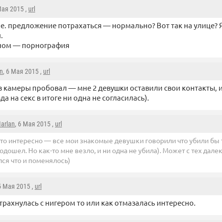
Мая 2015 ,
url
.е. предложение потрахаться — нормально? Вот так на улице? 
.
ьном — порнография
n
, 6 Мая 2015 ,
url
з камеры пробовал — мне 2 девушки оставили свои контакты, и
да на секс в итоге ни одна не согласилась).
arlan
, 6 Мая 2015 ,
url
то интересно — все мои знакомые девушки говорили что убили бы то
одошел. Но как-то мне везло, и ни одна не убила). Может с тех дале
ся что и поменялось)
 5 Мая 2015 ,
url
 трахнулась с нигером то или как отмазалась интересно.