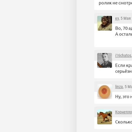
ролик не смотр
ку
, 5 Мая
Во, 70 
А остал
i16chatos
Если кр
серьёзн
linza
, 5 М
Ну, это
Корнепл
Сколько