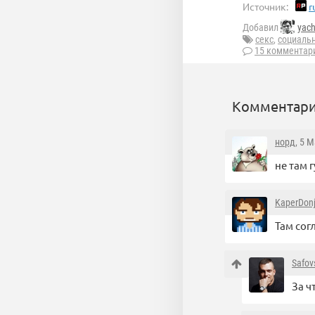
Источник:
r
Добавил
yac
секс
,
социаль
15 комментар
Комментари
норд
, 5 
не там 
KaperDon
Там сог
Safov
За ч