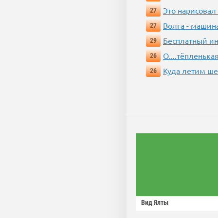
Это нарисовал
27
Волга - машин
27
Бесплатный ин
29
О....тёпленькая
26
Куда летим ш
26
Вид Ялты