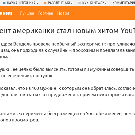
НАУКА И ТЕХНИКА
РАЗВЛЕЧЕНИЯ
КУХНЯ NEWS2
КОММЕНТАРИ
ения
Лучшее
Горячее
Новое
ент американки стал новым хитом You
ндреа Вендель провела необычный эксперимент: прогуливаяс
цам, она подходила к случайным прохожим и предлагала заня
дома.
ушки, ее целью было выяснить, готовы ли мужчины совершить
 по ее мнению, поступок.
оказал, что из 100 мужчин, к которым она обратилась, согласи
дпочли отказаться от предложения, причем некоторые и вовс
ьтатами эксперимента был размещен на YouTube и менее, чем з
ионов просмотров.