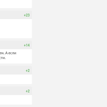
+23
+14
н. А если
сти.
+2
+2