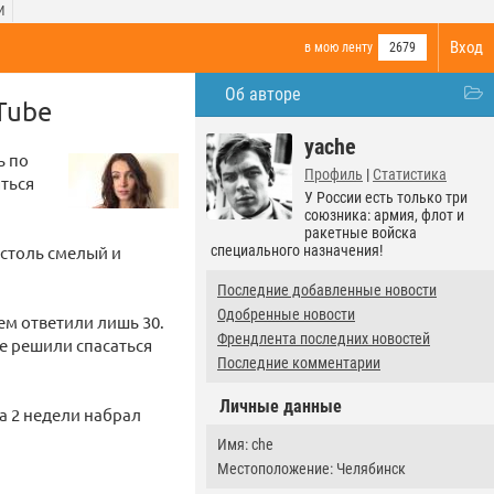
И
Вход
в мою ленту
2679
Об авторе
Tube
yache
ь по
Профиль
|
Статистика
ться
У России есть только три
союзника: армия, флот и
ракетные войска
 столь смелый и
специального назначения!
Последние добавленные новости
Одобренные новости
ем ответили лишь 30.
Френдлента последних новостей
е решили спасаться
Последние комментарии
Личные данные
а 2 недели набрал
Имя: che
Местоположение: Челябинск