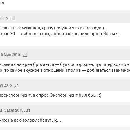
ел
 2015 ,
url
адекватных мужиков, сразу почуяли что их разводят.
ьные 30 — либо лошары, либо тоже решили простебаться.
, 5 Мая 2015 ,
url
асавица на хрен бросается — будь осторожен, триппер возможе
о, то самое вкусное в отношении полов — добиваться взаимно
ая 2015 ,
url
 не эксперимент, а опрос. Эксперимент был бы… ;)
од
, 5 Мая 2015 ,
url
 же на всю голову ебанутых…