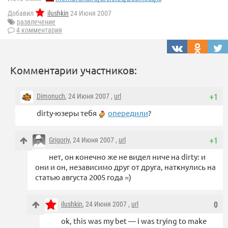
Добавил
ilushkin
24 Июня 2007
развлечение
4 комментария
Комментарии участников:
Dimonuch
, 24 Июня 2007 ,
url
+1
dirty-юзеры тебя
опередили
?
Grigoriy
, 24 Июня 2007 ,
url
+1
нет, он конечно же не видел ниче на dirty: и
они и он, независимо друг от друга, наткнулись на
статью августа 2005 года =)
ilushkin
, 24 Июня 2007 ,
url
0
ok, this was my bet — i was trying to make