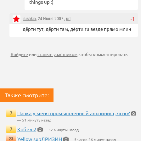
things up :)
ilushkin
, 24 Июня 2007 ,
url
-1
дёрти тут, дёрти там, дёрти.ru везде прямо млин
Войдите
или
станьте участником
, чтобы комментировать
Также смотрите:
Папка у меня промышленный альпинист, ясно?
7
— 51 минуту назад
Кобель!
7
— 52 минуты назад
Yellow subДРИЗИН
23
— 5 часов 26 минут назад