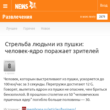
Вход
Развлечения
в мою ленту
2679
Лучшее
Горячее
Новое
Стрельба людьми из пушки:
человек-ядро поражает зрителей
отметили
8
в архиве
Человек, которым выстреливают из пушки, ускоряется до
100 км/час за 3 секунды. Перегрузки достигают 12 G.
Говорят, вылетать ядром из пушки не опаснее, чем бриться
бензопилой. В прошлом столетии из 50 "человеческих
пушечных ядер" погибло больше половины — 30.
Источник:
membrana.ru/articles/business/...