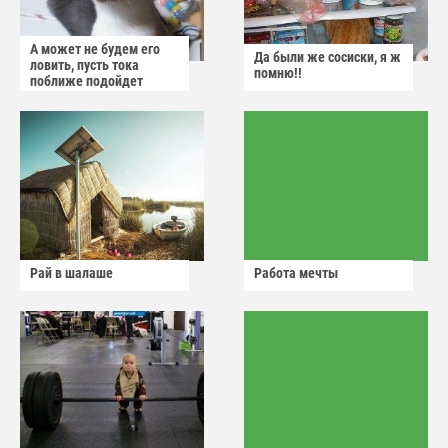
А может не будем его
Да были же сосиски, я ж
ловить, пусть тока
помню!!
поближе подойдет
Рай в шалаше
Работа мечты