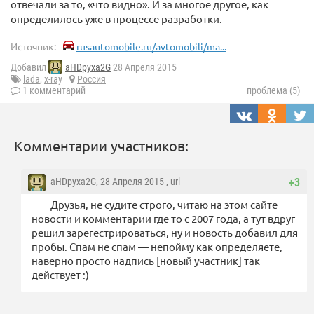
отвечали за то, «что видно». И за многое другое, как
определилось уже в процессе разработки.
Источник:
rusautomobile.ru/avtomobili/ma...
Добавил
aHDpyxa2G
28 Апреля 2015
lada
,
x-ray
Россия
1 комментарий
проблема (5)
Комментарии участников:
aHDpyxa2G
, 28 Апреля 2015 ,
url
+3
Друзья, не судите строго, читаю на этом сайте
новости и комментарии где то с 2007 года, а тут вдруг
решил зарегестрироваться, ну и новость добавил для
пробы. Спам не спам — непойму как определяете,
наверно просто надпись [новый участник] так
действует :)