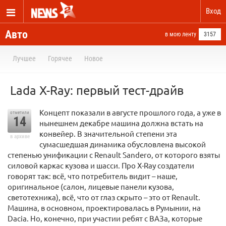
Вход
Авто
в мою ленту
3157
Лучшее
Горячее
Новое
Lada X-Ray: первый тест-драйв
Концепт показали в августе прошлого года, а уже в
отметили
14
нынешнем декабре машина должна встать на
конвейер. В значительной степени эта
в архиве
сумасшедшая динамика обусловлена высокой
степенью унификации с Renault Sandero, от которого взяты
силовой каркас кузова и шасси. Про X-Ray создатели
говорят так: всё, что потребитель видит – наше,
оригинальное (салон, лицевые панели кузова,
светотехника), всё, что от глаз скрыто – это от Renault.
Машина, в основном, проектировалась в Румынии, на
Dacia. Но, конечно, при участии ребят с ВАЗа, которые