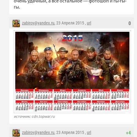
очень удачный, а всё остальное — фотошоп и гы-гы-
гы.
zabirov@yandex.ru
, 23 Апреля 2015 ,
url
0
источник: cdn.topwar.ru
zabirov@yandex.ru
, 23 Апреля 2015 ,
url
+4