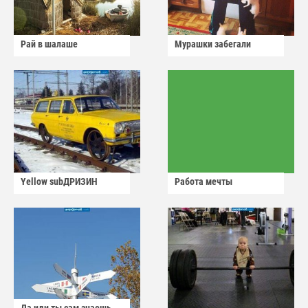
Рай в шалаше
Мурашки забегали
Yellow subДРИЗИН
Работа мечты
Да иди ты сам знаешь