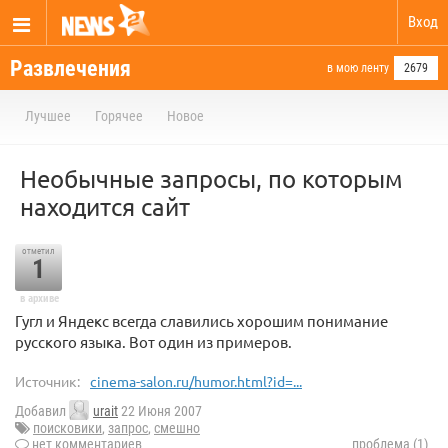
Вход
Развлечения
в мою ленту
2679
Лучшее
Горячее
Новое
Необычные запросы, по которым
находится сайт
отметил
1
в архиве
Гугл и Яндекс всегда славились хорошим понимание
русского языка. Вот один из примеров.
Источник:
cinema-salon.ru/humor.html?id=...
Добавил
urait
22 Июня 2007
поисковики
,
запрос
,
смешно
нет комментариев
проблема (1)