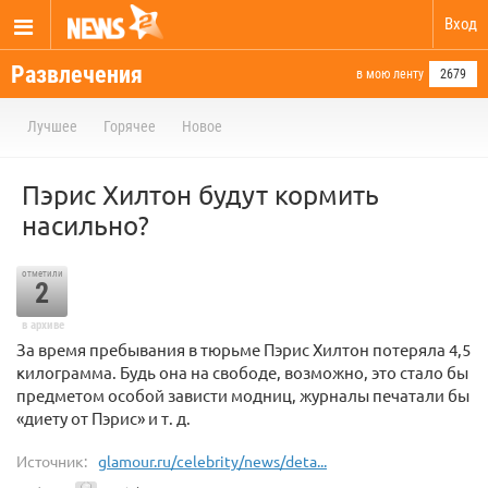
Вход
Развлечения
в мою ленту
2679
Лучшее
Горячее
Новое
Пэрис Хилтон будут кормить
насильно?
отметили
2
в архиве
За время пребывания в тюрьме Пэрис Хилтон потеряла 4,5
килограмма. Будь она на свободе, возможно, это стало бы
предметом особой зависти модниц, журналы печатали бы
«диету от Пэрис» и т. д.
Источник:
glamour.ru/celebrity/news/deta...