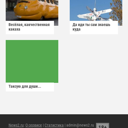
Весёлая, какчественная
Да иди ты сам знаешь
какаха
куда
Таксую для души...
News2.ru
:
О сервисе
|
Статистика
| admin@news2.ru
18+