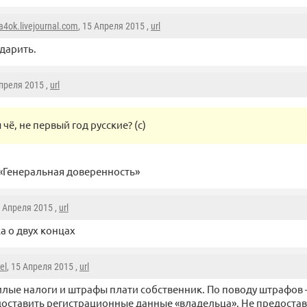
4ok.livejournal.com
, 15 Апреля 2015 ,
url
дарить.
Апреля 2015 ,
url
чё, не первый год русские? (с)
 «Генеральная доверенность»
5 Апреля 2015 ,
url
а о двух концах
el
, 15 Апреля 2015 ,
url
лые налоги и штрафы плати собственник. По поводу штрафов 
оставить регистрационные данные «владельца». Не предостав