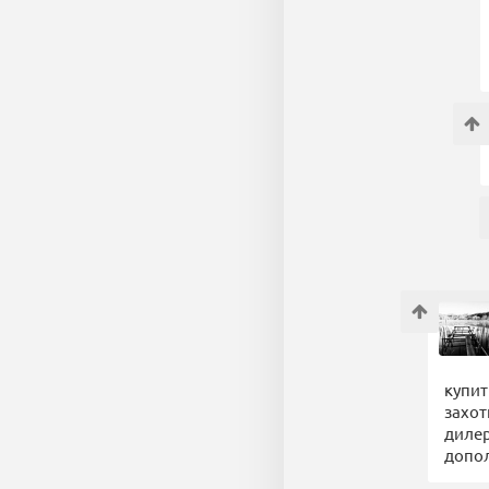
купит
захот
дилер
допол