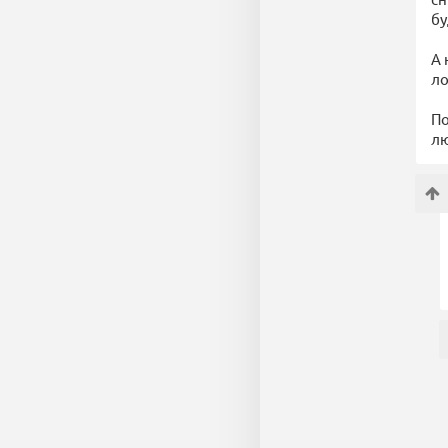
бу
А 
ло
По
лю