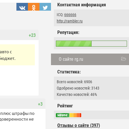
Контактная информация
ICQ:
666666
http://rambler.ru
Репутация:
+23
авто с
бюджет.
О сайте rg.ru
Статистика:
Всего новостей: 6906
Одобрено новостей: 3143
Качество новостей: 46%
+3
Рейтинг
, плюс штрафы по
 доверенности не
Отзывы о сайте (397)