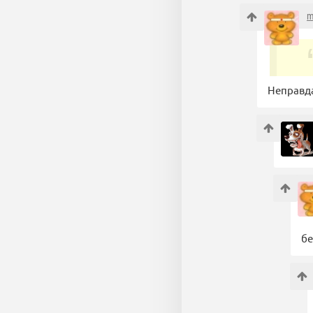
m
Неправда
бе