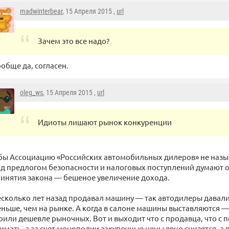
madwinterbear
, 15 Апреля 2015 ,
url
Зачем это все надо?
обще да, согласен.
oleg_ws
, 15 Апреля 2015 ,
url
Идиоты лишают рынок конкуренции
бы Ассоциацию «Российских автомобильных дилеров» не наз
д предлогом безопасности и налоговых поступлений думают о 
инятия закона — бешеное увеличение дохода.
сколько лет назад продавал машину — так автодилеры давали з
ньше, чем на рынке. А когда в салоне машины выставляются — 
оили дешевле рыночных. Вот и выходит что с продавца, что с 
имать, а за счет монополии закупочные цены явно снизятся, а 