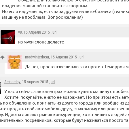
владения машиной становиться спорным.
Но если надумаешь, есть пара друзей из авто-бизнеса (техник
машину не проблема. Вопрос желения)
v8
, 15 Апреля 2015 ,
url
из мухи слона делаете
madwinterbear
, 15 Апреля 2015 ,
url
Да нет, просто взвешиваю за и против. Геморроя м
Archerday
, 15 Апреля 2015 ,
url
У нас и сейчас а автоцентрах можно купить машину с пробег
Хотите, покупайте, никто не возражает. Но при этом есть а
ь по объявлению, пригнать из другого города или вообще из др
ите продать свой автомобиль другу, знакомому или родственни
у. Идиоты лишают рынок конкуренции, хотят лишить людей а
нительных посредников, которые будут наживаться просто так