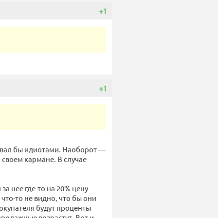
+1
+1
ывал бы идиотами. Наоборот —
своем кармане. В случае
а нее где-то на 20% цену
что-то не видно, что бы они
покупателя будут проценты
продажные возрастут. Вот и