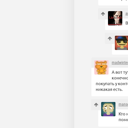
a
В
madwinte
А вот т
конечно
покупать у конт
никакая есть.
mans
Кто 
помо