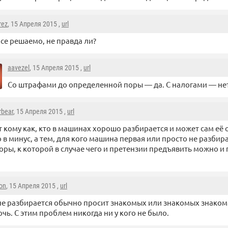
rez
, 15 Апреля 2015 ,
url
се решаемо, не правда ли?
aavezel
, 15 Апреля 2015 ,
url
Со штрафами до определенной поры — да. C налогами — не
rbear
, 15 Апреля 2015 ,
url
ут кому как, кто в машинах хорошо разбирается и может сам её
 в минус, а тем, для кого машина первая или просто не разбир
оры, к которой в случае чего и претензии предъявить можно и 
on
, 15 Апреля 2015 ,
url
не разбирается обычно просит знакомых или знакомых знаком
чь. С этим проблем никогда ни у кого не было.