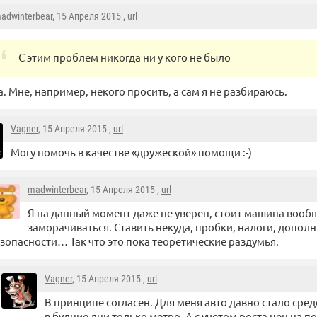
adwinterbear
, 15 Апреля 2015 ,
url
С этим проблем никогда ни у кого не было
. Мне, например, некого просить, а сам я не разбираюсь.
Vagner
, 15 Апреля 2015 ,
url
Могу помочь в качестве «дружеской» помощи :-)
madwinterbear
, 15 Апреля 2015 ,
url
Я на данный момент даже не уверен, стоит машина вообщ
заморачиваться. Ставить некуда, пробки, налоги, допол
зопасности… Так что это пока теоретические раздумья.
Vagner
, 15 Апреля 2015 ,
url
В принципе согласен. Для меня авто давно стало ср
в будние дни только метро. А с учетом роста цен на по