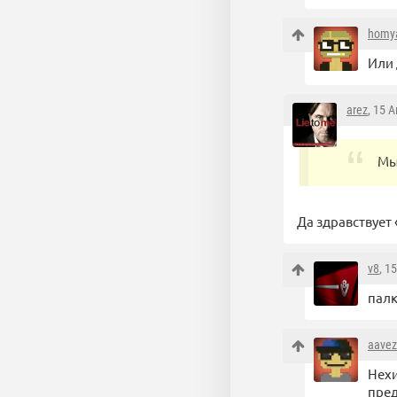
homya
Или 
arez
, 15 
Мы 
Да здравствует
v8
, 1
палк
aavez
Нехи
пред