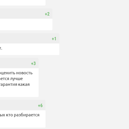
+2
+1
т.
+3
 оценить новость
ается лучше
гарантия какая
+6
ых кто разбирается