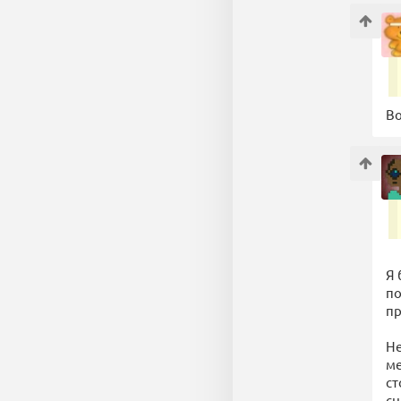
Во
Я 
по
пр
Не
ме
ст
сн