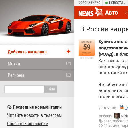
КОРОНАВИРУС
НОВОСТИ
Авто
Л
В России запр
Купить авто с
отметили
59
подготовленн
Добавить материал
человек
(РОАД), в бл
в архиве
Как заявил г
Метки
автодилеров, 
подготовка в 
Регионы
Это обеспечит
дополнительн
вторичного ав
Последние комментарии
Источник:
r
Читайте новости в телеграм
Добавил
Niki
авто
,
забота
,
Сообщить об ошибке
44 комментар