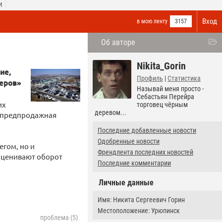
И
Вход
в мою ленту
3157
Об авторе
Nikita_Gorin
ие,
Профиль
|
Статистика
леров»
Называй меня просто -
Себастьян Перейра
их
торговец чёрным
деревом...
т предпродажная
Последние добавленные новости
Одобренные новости
егом, но и
Френдлента последних новостей
оценивают оборот
Последние комментарии
Личные данные
Имя: Никита Сергеевич Горин
Местоположение: Урюпинск
проблема (5)