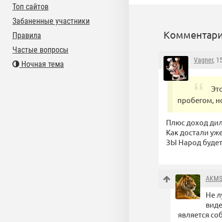
Топ сайтов
Забаненные участники
Комментари
Правила
Частые вопросы
Vagner
, 1
Ночная тема
Эт
пробегом, н
Плюс доход дил
Как достали уже
ЗЫ Народ будет 
AKM
Не л
виде
является со