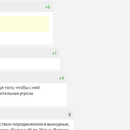
+6
+1
+4
е того, чтобы с ней
нительная угроза
0
едством передвижения в выходные,
лисы Каско с 40 до 70 тыс. Вопрос