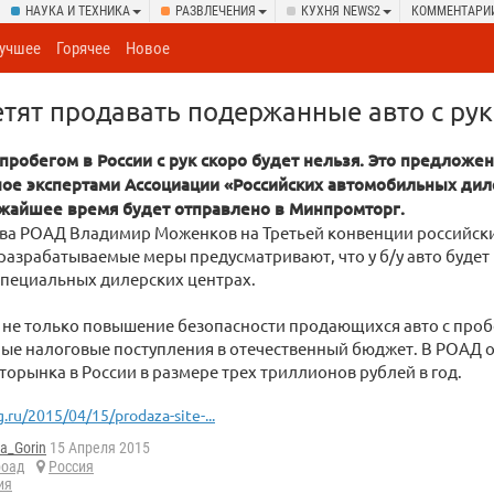
НАУКА И ТЕХНИКА
РАЗВЛЕЧЕНИЯ
КУХНЯ NEWS2
КОММЕНТАРИ
учшее
Горячее
Новое
етят продавать подержанные авто с рук
 пробегом в России с рук скоро будет нельзя. Это предложен
ое экспертами Ассоциации «Российских автомобильных ди
ижайшее время будет отправлено в Минпромторг.
лава РОАД Владимир Моженков на Третьей конвенции российск
разрабатываемые меры предусматривают, что у б/у авто буде
специальных дилерских центрах.
 не только повышение безопасности продающихся авто с проб
ые налоговые поступления в отечественный бюджет. В РОАД 
торынка в России в размере трех триллионов рублей в год.
g.ru/2015/04/15/prodaza-site-...
ta_Gorin
15 Апреля 2015
роад
Россия
ия