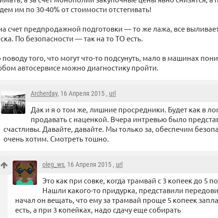
дем им по 30-40% от стоимости отстегивать!
на счет предпродажной подготовки — то же лажа, все выливае
ска. По безопасности — так на то ТО есть.
 поводу того, что могут что-то подсунуть, мало в машинах по
бом автосервисе можно диагностику пройти.
Archerday
, 16 Апреля 2015 ,
url
Дак и я о том же, лишние просредники. Будет как в ло
продавать с наценкой. Вчера интревью было предста
счастливы. Давайте, давайте. Мы только за, обеспечим безоп
очень хотим. Смотреть тошно.
oleg_ws
, 16 Апреля 2015 ,
url
Это как при совке, когда трамвай с 3 копеек до 5
Нашли какого-то придурка, представили передови
начал он вещать, что ему за трамвай проще 5 копеек заплат
есть, а при 3 копейках, надо сдачу еще собирать