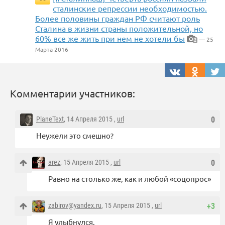
сталинские репрессии необходимостью.
Более половины граждан РФ считают роль
Сталина в жизни страны положительной, но
60% все же жить при нем не хотели бы
— 25
2
Марта 2016
Комментарии участников:
PlaneText
, 14 Апреля 2015 ,
url
0
Неужели это смешно?
arez
, 15 Апреля 2015 ,
url
0
Равно на столько же, как и любой «соцопрос»
zabirov@yandex.ru
, 15 Апреля 2015 ,
url
+3
Я улыбнулся.