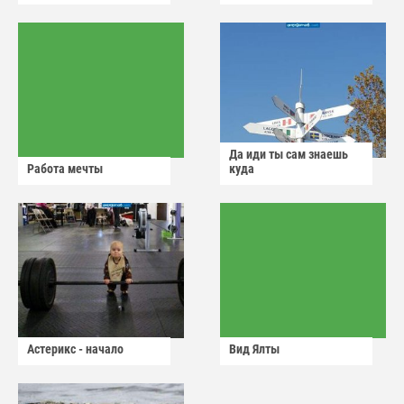
Да иди ты сам знаешь
Работа мечты
куда
Астерикс - начало
Вид Ялты