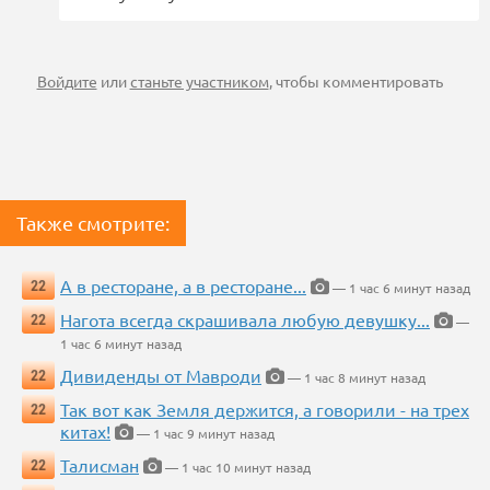
Войдите
или
станьте участником
, чтобы комментировать
Также смотрите:
А в ресторане, а в ресторане...
22
— 1 час 6 минут назад
Нагота всегда скрашивала любую девушку...
22
—
1 час 6 минут назад
Дивиденды от Мавроди
22
— 1 час 8 минут назад
Так вот как Земля держится, а говорили - на трех
22
китах!
— 1 час 9 минут назад
Талисман
22
— 1 час 10 минут назад