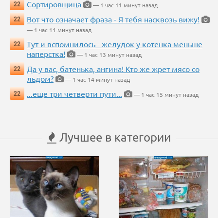
Сортировщица
22
— 1 час 11 минут назад
Вот что означает фраза - Я тебя насквозь вижу!
22
— 1 час 11 минут назад
Тут и вспомнилось - желудок у котенка меньше
22
наперстка!
— 1 час 13 минут назад
Да у вас, батенька, ангина! Кто же жрет мясо со
22
льдом?
— 1 час 14 минут назад
...еще три четверти пути...
22
— 1 час 15 минут назад
Лучшее в категории