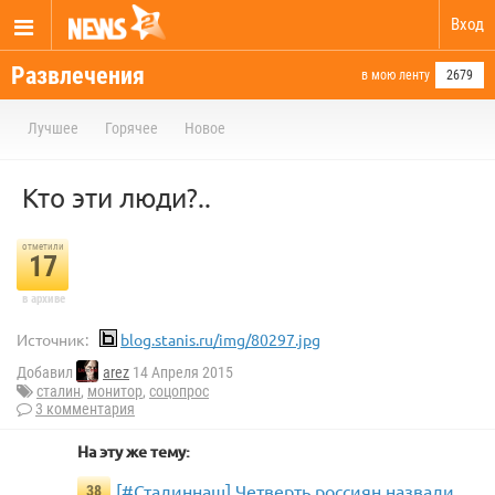
Вход
Развлечения
в мою ленту
2679
Лучшее
Горячее
Новое
Кто эти люди?..
отметили
17
в архиве
Источник:
blog.stanis.ru/img/80297.jpg
Добавил
arez
14 Апреля 2015
сталин
,
монитор
,
соцопрос
3 комментария
На эту же тему:
[#Сталиннаш] Четверть россиян назвали
38