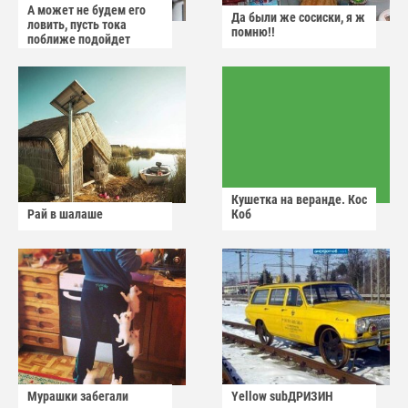
А может не будем его
Да были же сосиски, я ж
ловить, пусть тока
помню!!
поближе подойдет
Кушетка на веранде. Кос
Рай в шалаше
Коб
Мурашки забегали
Yellow subДРИЗИН