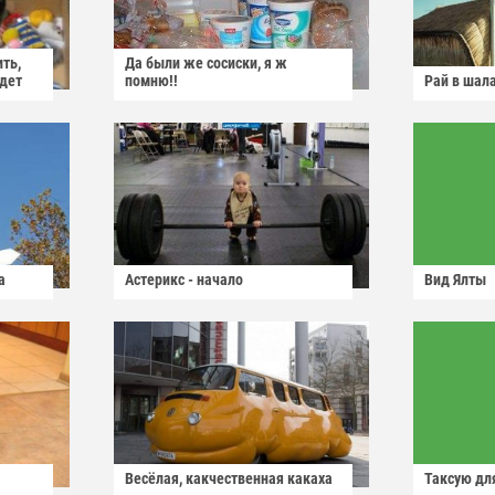
ить,
Да были же сосиски, я ж
йдет
помню!!
Рай в шал
а
Астерикс - начало
Вид Ялты
Весёлая, какчественная какаха
Таксую для