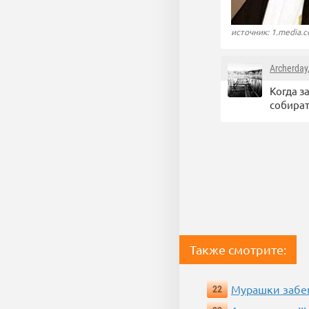
источник: 1.media.
Archerday
Когда з
собират
Также смотрите:
Мурашки забе
22