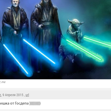
t.me
z
, 9 Апреля 2015 ,
url
шка от Госдепа )))))))))