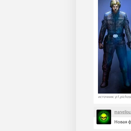
источник: p1.pichos
marvellou
Новая фи