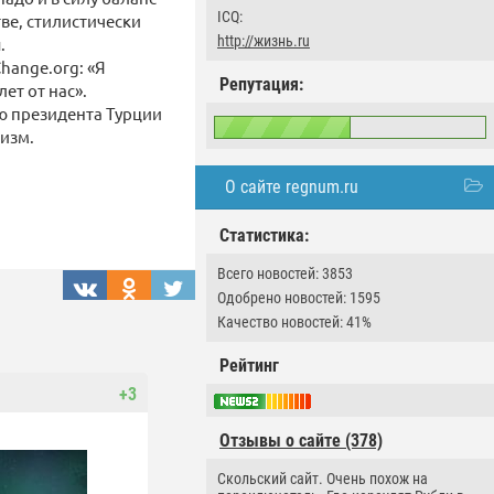
ICQ:
ве, стилистически
http://жизнь.ru
.
hange.org: «Я
Репутация:
ет от нас».
ю президента Турции
изм.
О сайте regnum.ru
Статистика:
Всего новостей: 3853
Одобрено новостей: 1595
Качество новостей: 41%
Рейтинг
+3
Отзывы о сайте (378)
Скольский сайт. Очень похож на