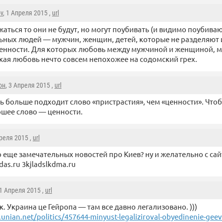
ov
, 1 Апреля 2015 ,
url
аться то они не будут, но могут поубивать (и видимо поубива
ных людей — мужчин, женщин, детей, которые не разделяют 
енности. Для которых любовь между мужчиной и женщиной, 
кая любовь нечто совсем непохожее на содомский грех.
он
, 3 Апреля 2015 ,
url
ь больше подходит слово «пристрастия», чем «ценности». Что
шее слово — ценности.
преля 2015 ,
url
 еще замечательных новостей про Киев? ну и желательно с сайт
das.ru 3kjladslkdma.ru
 1 Апреля 2015 ,
url
к. Украина це Гейропа — там все давно легализовано. )))
nian.net/politics/457644-minyust-legaliziroval-obyedinenie-geev-