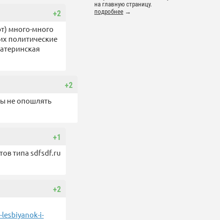
на главную страницу.
подробнее
→
+2
ют) много-много
их политические
материнская
+2
бы не опошлять
+1
ов типа sdfsdf.ru
+2
lesbiyanok-i-