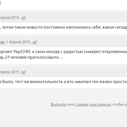
l
 Апреля 2015 ,
url
, читая такие новости постоянно напоминать себе, какое сего
аир
, 1 Апреля 2015 ,
url
ругают УкрСМИ, а сами иногда с радостью смакуют откровенный
дь 27 человек проголосовало…
 Апреля 2015 ,
url
я было. тест на внимательность а кто закопал тех жалко просто
Войдите
или
станьте участником
, чтобы