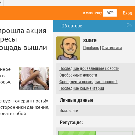
И
Вход
в мою ленту
2679
Об авторе
 прошла акция
ересы
suare
площадь вышли
Профиль
|
Статистика
анное
Последние добавленные новости
 в
Одобренные новости
овь».
Френдлента последних новостей
Последние комментарии
Личные данные
твует толерантность!»
т сторонники движения,
Имя: suare
ровать собой
Репутация: