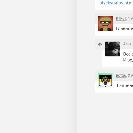
biseksualov.htm
KsRus
, 1
Главное
Альт
Все 
И ве
вот56
, 2
1 апрел