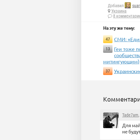
Добавил
suar
Украина
8 комментари
На эту же тему:
СМИ: «Еди
47
Геи тоже п
13
сообщества
митингующим)
Украински
37
Комментари
Tade7am
Для май
не будут