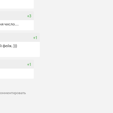
+3
дня число…
+1
 фейк. )))
+1
 комментировать