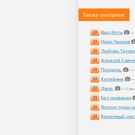
Также смотрите:
Вид Ялты
23
— 5
Иван Чернов
23
Любовь Титов
23
Алексей Савч
23
Полдень.
23
— 5
Келейник
23
— 
Двое.
23
— 5 час
Без названия
23
Восход луны н
23
Каменный мос
23