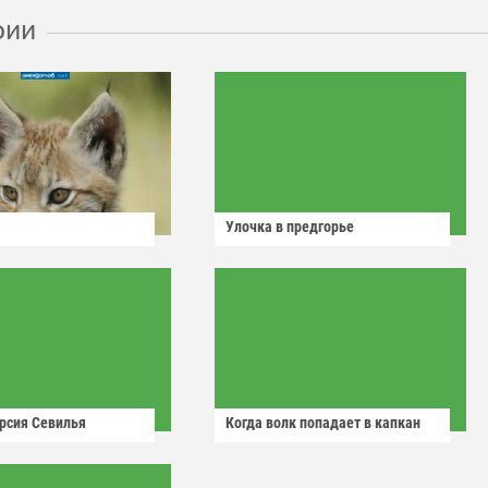
рии
Улочка в предгорье
рсия Севилья
Когда волк попадает в капкан