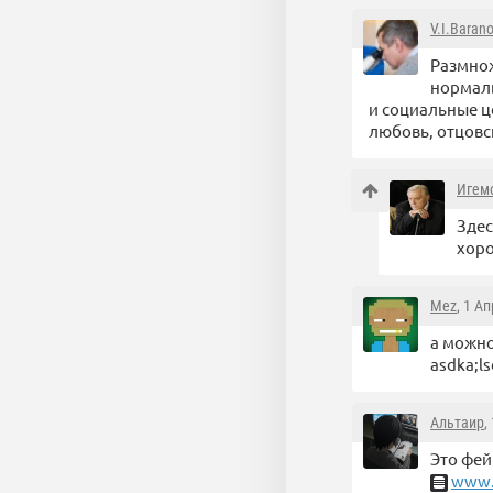
V.I.Baran
Размнож
нормаль
и социальные ц
любовь, отцовс
Игем
Здес
хоро
Mez
, 1 А
а можно
asdka;ls
Альтаир
,
Это фей
www.u