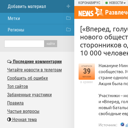
КОРОНАВИРУС
НОВОСТИ
Добавить материал
Развлеч
Метки
[«Вперед, гол
Регионы
нового общес
сторонников о
10 000 челове
Последние комментарии
Накануне Мин
отметили
39
Читайте новости в телеграм
сообщество. 
стране однопо
человек
Сообщить об ошибке
в архиве
Акция была п
Топ сайтов
Забаненные участники
Участники – м
и «Вперед, го
Правила
новый батальо
Частые вопросы
свободные ев
Ночная тема
Источник:
a