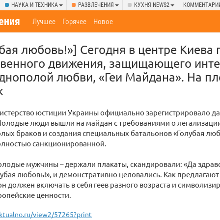
НАУКА И ТЕХНИКА
РАЗВЛЕЧЕНИЯ
КУХНЯ NEWS2
КОММЕНТАРИ
ения
Лучшее
Горячее
Новое
убая любовь!»] Сегодня в центре Киева
твенного движения, защищающего инт
днополой любви, «Геи Майдана». На 
к
истерство юстиции Украины официально зарегистрировало д
Молодые люди вышли на майдан с требованиями о легализации
лых браков и создания специальных батальонов «Голубая люб
олностью санкционированной.
олодые мужчины – держали плакаты, скандировали: «Да здравс
лубая любовь!», и демонстративно целовались. Как предлагаю
н должен включать в себя геев разного возраста и символизи
ропейские ценности.
ktualno.ru/view2/57265?print