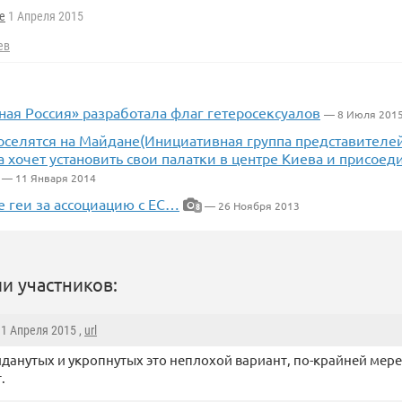
e
1 Апреля 2015
ев
ная Россия» разработала флаг гетеросексуалов
— 8 Июля 201
оселятся на Майдане(Инициативная группа представителей
 хочет установить свои палатки в центре Киева и присоед
— 11 Января 2014
е геи за ассоциацию с ЕС…
— 26 Ноября 2013
8
и участников:
, 1 Апреля 2015 ,
url
данутых и укропнутых это неплохой вариант, по-крайней мер
.