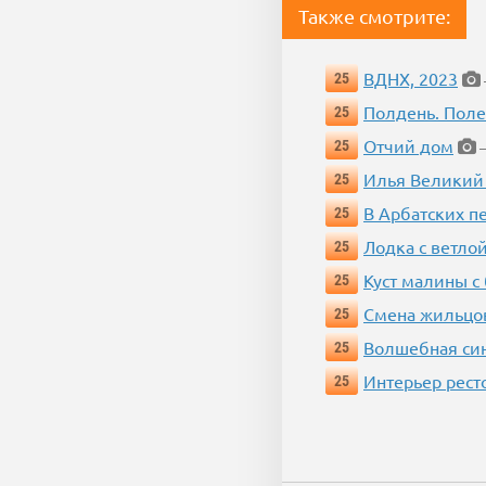
Также смотрите:
ВДНХ, 2023
25
Полдень. Пол
25
Отчий дом
25
—
Илья Великий
25
В Арбатских п
25
Лодка с ветло
25
Куст малины с
25
Смена жильцо
25
Волшебная си
25
Интерьер рест
25