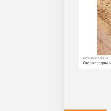
источник: os1.i.ua
Скоро следом з