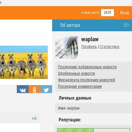
И
Вход
в мою ленту
2679
Об авторе
waplaw
Профиль
|
Статистика
Последние добавленные новости
Одобренные новости
Френдлента последних новостей
Последние комментарии
Личные данные
Имя: waplaw
+6
Репутация: