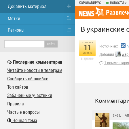
КОРОНАВИРУС
НОВОСТИ
Добавить материал
Развлеч
Метки
В украинские 
Регионы
отметили
11
Источник:
h
человек
Добавил
wap
в архиве
Последние комментарии
1 комментари
Читайте новости в телеграм
Сообщить об ошибке
Топ сайтов
Забаненные участники
Комментари
Правила
Частые вопросы
axes
, 1 А
Ночная тема