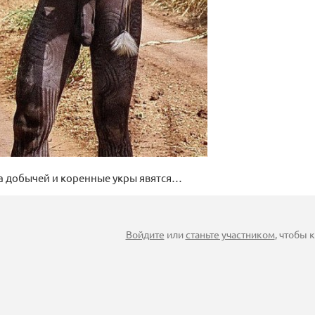
а добычей и коренные укры явятся…
Войдите
или
станьте участником
, чтобы