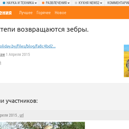
НАУКА И ТЕХНИКА
РАЗВЛЕЧЕНИЯ
КУХНЯ NEWS2
КОММЕНТАРИ
ения
Лучшее
Горячее
Новое
степи возвращаются зебры.
oliday.by/files/blog/fa8c4bd2...
law
1 Апреля 2015
й
и участников:
преля 2015 ,
url